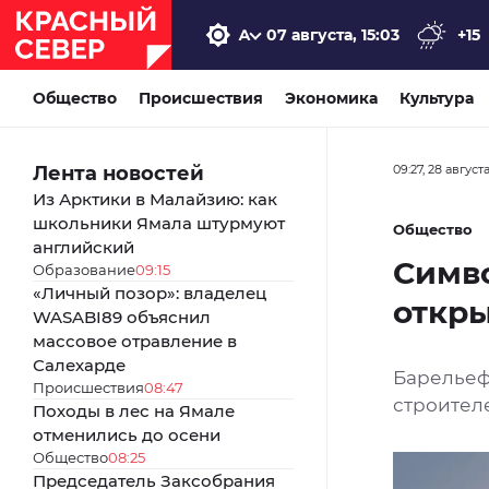
07 августа, 15:03
+15
Общество
Происшествия
Экономика
Культура
Лента новостей
09:27, 28 август
Из Арктики в Малайзию: как
школьники Ямала штурмуют
Общество
английский
Симво
Образование
09:15
«Личный позор»: владелец
откры
WASABI89 объяснил
массовое отравление в
Салехарде
Барельеф
Происшествия
08:47
строител
Походы в лес на Ямале
отменились до осени
Общество
08:25
Председатель Заксобрания