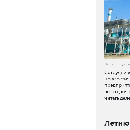
Фото: предост
Сотруднико
профессио
предприяти
лет со дня
Читать дале
Летню