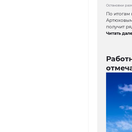
Остановки разм
По итогам
Артюховым,
получит ря
Читать дале
Работ
отмеч