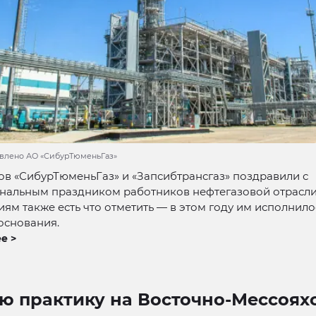
авлено АО «СибурТюменьГаз»
в «СибурТюменьГаз» и «Запсибтрансгаз» поздравили с
нальным праздником работников нефтегазовой отрасли
ям также есть что отметить — в этом году им исполнило
 основания.
е >
ю практику на Восточно-Мессоях