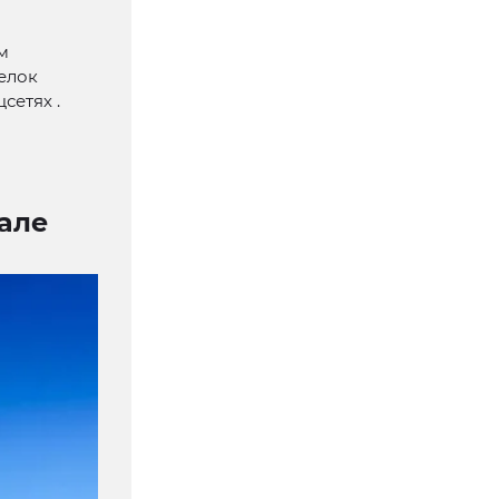
м
елок
сетях .
але