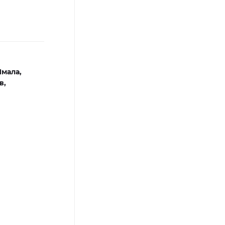
Ямала,
в,