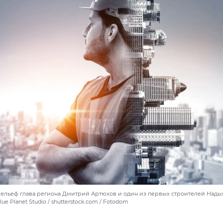
ельеф глава региона Дмитрий Артюхов и один из первых строителей Нады
ue Planet Studio / shutterstock.com / Fotodom