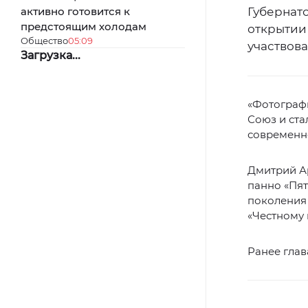
активно готовится к
Губернат
предстоящим холодам
открытии
Общество
05:09
участвов
Загрузка...
«Фотографи
Союз и ста
современно
Дмитрий Ар
панно «Пят
поколения
«Честному 
Ранее глав