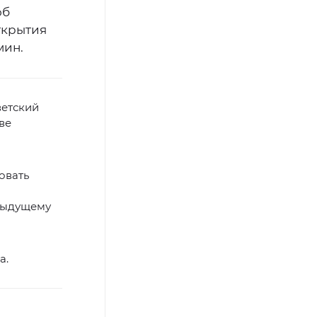
об
ткрытия
мин.
ветский
ве
овать
едыдущему
а.