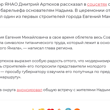
ор ЯНАО Дмитрий Артюхов рассказал в
соцсетях
 барельефа основателям Надыма. В церемонии о
ал один из первых строителей города Евгений Ма
я Евгения Михайловича в свое время облетела весь Со
ла символом титанического труда, который лежит в осно
го Ямала», — написал глава региона.
тюхов выразил особую радость оттого, что модернизир
ь строителей» его попросили представители молодого
 — просьбу губернатору озвучила его попутчица по пр
маршруту».
а округа
анонсировал
общую встречу с жителями Надым