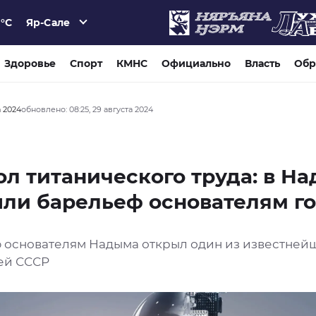
Яр-Сале
°C
Здоровье
Спорт
КМНС
Официально
Власть
Обр
а 2024
обновлено: 08:25, 29 августа 2024
л титанического труда: в Н
ли барельеф основателям г
 основателям Надыма открыл один из известней
ей СССР