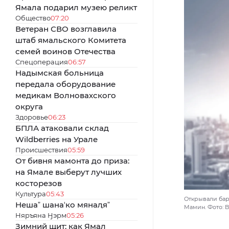
Ямала подарил музею реликт
Общество
07:20
Ветеран СВО возглавила
штаб ямальского Комитета
семей воинов Отечества
Спецоперация
06:57
Надымская больница
передала оборудование
медикам Волновахского
округа
Здоровье
06:23
БПЛА атаковали склад
Wildberries на Урале
Происшествия
05:59
От бивня мамонта до приза:
на Ямале выберут лучших
косторезов
Культура
05:43
Открывали бар
Нешаˮ шанаʼко мянаԯяˮ
Мамин. Фото: Bl
Няръяна Ӈэрм
05:26
Зимний щит: как Ямал