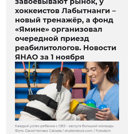
завоевывают рынок, у
хоккеистов Лабытнанги –
новый тренажёр, а фонд
«Ямине» организовал
очередной приезд
реабилитологов. Новости
ЯНАО за 1 ноября
Каждый успех ребенка с ОВЗ - заслуга большой команды.
Фото: David Herraez Calzada / shutterstock.com / Fotodom