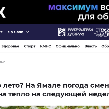
Яр-Сале
°C
Здоровье
Спорт
КМНС
Официально
Власть
Обр
2022
 лето? На Ямале погода сме
на тепло на следующей неде