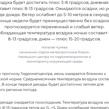
оздуха будет достигать плюс 3-8 градусов, дневная
тавит плюс 8-13 градусов. Ожидаются осадки, но у
де дождя. Ветер ослабнет до 5-10 метров в секунду
конце недели будет преимущественно без осадков
прогнозируется переменный и слабый ветер.
бладающая температура воздуха ночью составит
8-13 градусов, днем — плюс 15-20 градусов.
Наталья Чулева
начальник отдела метеопрогнозов Ямало-
Ненецкого центра по гидрометеорологии и
мониторингу окружающей среды
о прогнозу Гидрометцентра, июнь ожидается близким к
кой норме. Среднемесячная температура воздуха состав
в. В конце первой декады будет достаточно летняя для
го региона погода.
декаде ожидается похолодание. Температура воздуха н
с 8-13 градусов тепла до 0…+5. Днем колебания температ