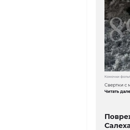
Комочки фольг
Свертки с 
Читать дале
Повре
Салех