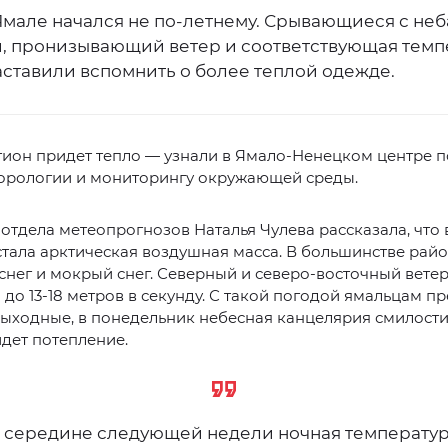
Ямале начался не по-летнему. Срывающиеся с неб
, пронизывающий ветер и соответствующая темп
аставили вспомнить о более теплой одежде.
гион придет тепло — узнали в Ямало-Ненецком центре п
орологии и мониторингу окружающей среды.
отдела метеопрогнозов Наталья Чулева рассказала, что
тала арктическая воздушная масса. В большинстве райо
снег и мокрый снег. Северный и северо-восточный вете
 до 13-18 метров в секунду. С такой погодой ямальцам п
выходные, в понедельник небесная канцелярия смилости
дет потепление.
 середине следующей недели ночная температу