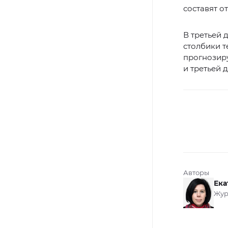
составят от
В третьей 
столбики т
прогнозир
и третьей д
Авторы
Ека
Жур