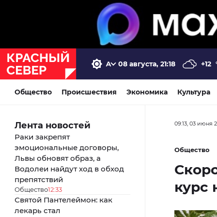
08 августа, 21:18
+12
Общество
Происшествия
Экономика
Культура
Лента новостей
09:13, 03 июня 
Раки закрепят
эмоциональные договоры,
Общество
Львы обновят образ, а
Скоро
Водолеи найдут ход в обход
препятствий
курс 
Общество
12:33
Святой Пантелеймон: как
лекарь стал