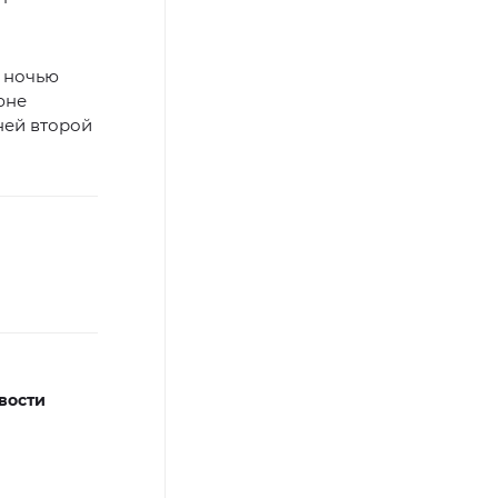
, ночью
юне
ней второй
вости