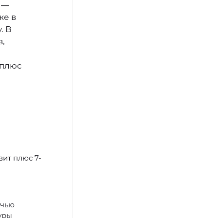
 —
же в
. В
,
 плюс
ит плюс 7-
очью
уры