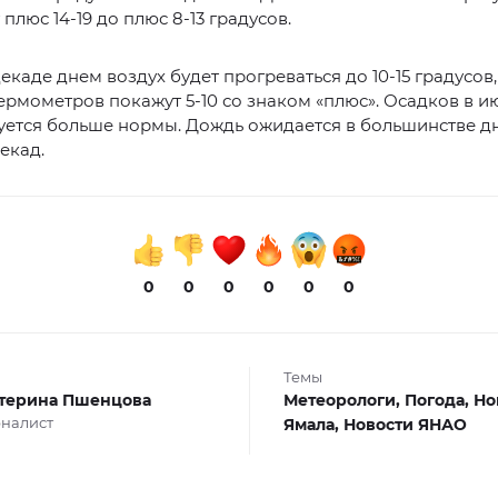
 плюс 14-19 до плюс 8-13 градусов.
декаде днем воздух будет прогреваться до 10-15 градусов
ермометров покажут 5-10 со знаком «плюс». Осадков в и
уется больше нормы. Дождь ожидается в большинстве д
екад.
0
0
0
0
0
0
Темы
терина Пшенцова
Метеорологи,
Погода,
Но
налист
Ямала,
Новости ЯНАО