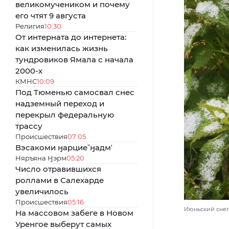
великомучеником и почему
его чтят 9 августа
Религия
10:30
От интерната до интернета:
как изменилась жизнь
тундровиков Ямала с начала
2000-х
КМНС
10:09
Под Тюменью самосвал снес
надземный переход и
перекрыл федеральную
трассу
Происшествия
07:05
Вэсакоми ӈарциеˮӈадмʼ
Няръяна Ӈэрм
05:20
Число отравившихся
роллами в Салехарде
увеличилось
Происшествия
05:16
Июньский снег
На массовом забеге в Новом
Уренгое выберут самых