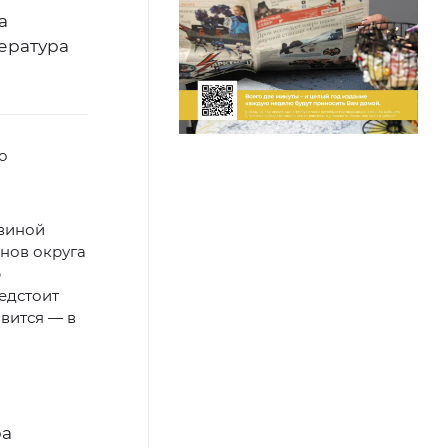
а
ература
о
 виной
нов округа
р
редстоит
вится — в
ра