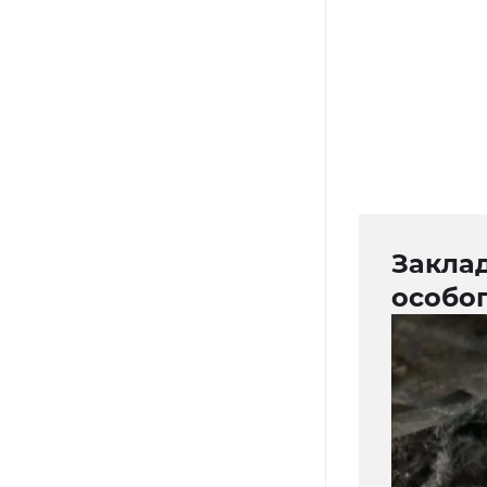
Закла
особо