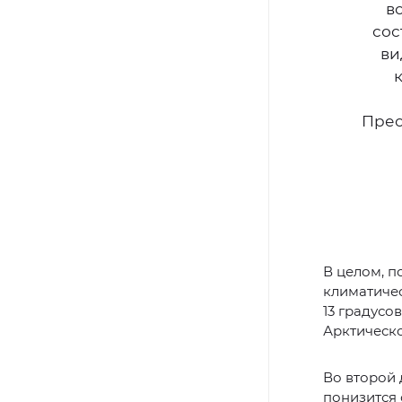
в
сос
ви
Прео
В целом, п
климатичес
13 градусо
Арктическо
Во второй 
понизится 