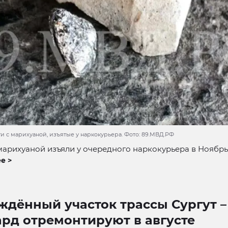
и с марихуаной, изъятые у наркокурьера. Фото: 89.МВД.РФ
марихуаной изъяли у очередного наркокурьера в Ноябрь
е >
ждённый участок трассы Сургут –
ард отремонтируют в августе