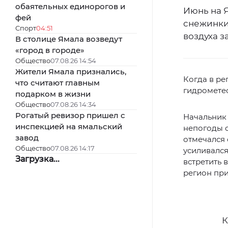
обаятельных единорогов и
Июнь на 
фей
снежинки
Спорт
04:51
воздуха з
В столице Ямала возведут
«город в городе»
Общество
07.08.26 14:54
Жители Ямала признались,
Когда в ре
что считают главным
гидромете
подарком в жизни
Общество
07.08.26 14:34
Рогатый ревизор пришел с
Начальник 
инспекцией на ямальский
непогоды с
завод
отмечался 
Общество
07.08.26 14:17
усиливался
Загрузка...
встретить 
регион при
К