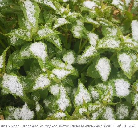
 для Ямала – явление не редкое. Фото: Елена Миленина / КРАСНЫЙ СЕВЕР