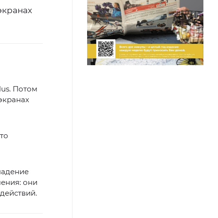
экранах
us. Потом
экранах
то
падение
ения: они
действий.