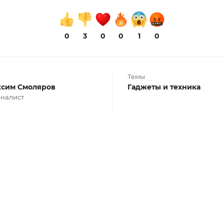
0
3
0
0
1
0
Темы
сим Смоляров
Гаджеты и техника
налист