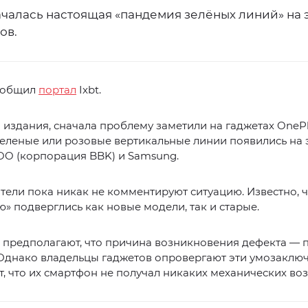
ачалась настоящая «пандемия зелёных линий» на 
ов.
ообщил
портал
Ixbt.
издания, сначала проблему заметили на гаджетах OnePl
еленые или розовые вертикальные линии появились на 
OO (корпорация BBK) и Samsung.
ели пока никак не комментируют ситуацию. Известно, ч
» подверглись как новые модели, так и старые.
 предполагают, что причина возникновения дефекта — 
Однако владельцы гаджетов опровергают эти умозаключ
, что их смартфон не получал никаких механических воз