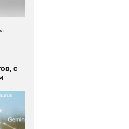
ма
ов, с
м