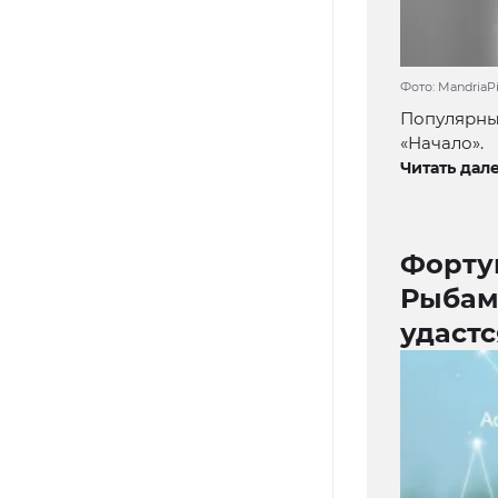
Фото: MandriaPi
Популярны
«Начало».
Читать дале
Форту
Рыбами
удастс