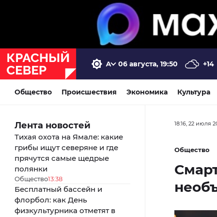
06 августа, 19:50
+14
Общество
Происшествия
Экономика
Культура
Лента новостей
18:16, 22 июля 2
Тихая охота на Ямале: какие
грибы ищут северяне и где
Общество
прячутся самые щедрые
Смар
полянки
Общество
13:38
необ
Бесплатный бассейн и
флорбол: как День
физкультурника отметят в