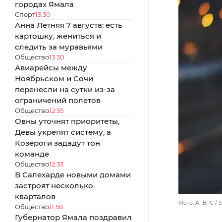
городах Ямала
Спорт
13:30
Анна Летняя 7 августа: есть
картошку, жениться и
следить за муравьями
Общество
13:30
Авиарейсы между
Ноябрьском и Сочи
перенесли на сутки из-за
ограничений полетов
Общество
12:55
Овны уточнят приоритеты,
Девы укрепят систему, а
Козероги зададут тон
команде
Общество
12:33
В Салехарде новыми домами
застроят несколько
кварталов
Фото: A_B_C / S
Общество
11:58
Губернатор Ямала поздравил