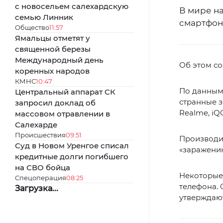
с новосельем салехардскую
В мире н
семью Линник
смартфон
Общество
11:57
Ямальцы отметят у
священной березы
Международный день
Об этом с
коренных народов
КМНС
10:47
По данным 
Центральный аппарат СК
странные з
запросил доклад об
Realme, iQ
массовом отравлении в
Салехарде
Происшествия
09:51
Производит
Суд в Новом Уренгое списал
«заражению
кредитные долги погибшего
на СВО бойца
Некоторые
Спецоперация
08:25
телефона. 
Загрузка...
утверждают