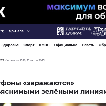
Яр-Сале
°C
Здоровье
Спорт
КМНС
Официально
Власть
Обр
023
обновлено: 18:16, 22 июля 2023
тфоны «заражаются»
ъяснимыми зелёными линия