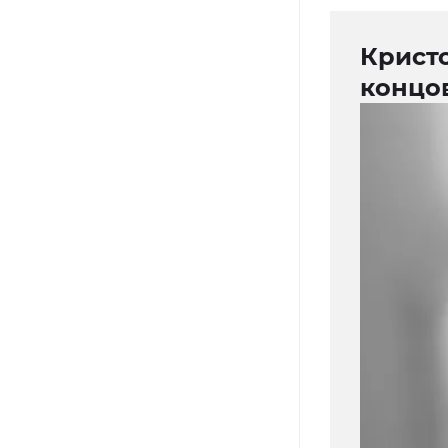
Крист
концо