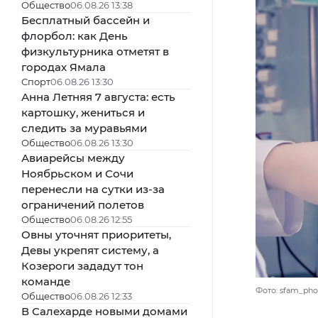
Общество
06.08.26 13:38
Бесплатный бассейн и
флорбол: как День
физкультурника отметят в
городах Ямала
Спорт
06.08.26 13:30
Анна Летняя 7 августа: есть
картошку, жениться и
следить за муравьями
Общество
06.08.26 13:30
Авиарейсы между
Ноябрьском и Сочи
перенесли на сутки из-за
ограничений полетов
Общество
06.08.26 12:55
Овны уточнят приоритеты,
Девы укрепят систему, а
Козероги зададут тон
команде
Фото: sfam_phot
Общество
06.08.26 12:33
В Салехарде новыми домами