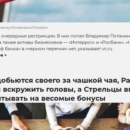
Aleksey/Shutterstock/Fotodom
 очередные рестрикции. В них попал Владимир Потанин
 а также активы бизнесмена — «Интеррос» и «Росбанк». 
ф банка» в «черном перечне» нет, указывает vc.ru .
е >
обьются своего за чашкой чая, Р
 вскружить головы, а Стрельцы в
итывать на весомые бонусы