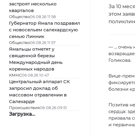
застроят несколько
За 10 мес
кварталов
этом зая
Общество
06.08.26 11:58
поликлин
Губернатор Ямала поздравил
с новосельем салехардскую
семью Линник
Общество
06.08.26 11:57
— ... очен
Ямальцы отметят у
возвращае
священной березы
Голикова.
Международный день
коренных народов
КМНС
06.08.26 10:47
Вице-премь
Центральный аппарат СК
фиксируетс
запросил доклад об
болезни к
массовом отравлении в
Салехарде
Позитив не
Происшествия
06.08.26 09:51
сердца: зд
Загрузка...
призвала 
и первичны