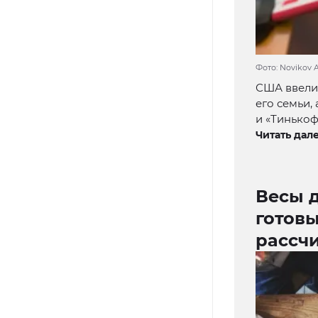
Фото: Novikov 
США ввели
его семьи,
и «Тинькоф
Читать дале
Весы д
готовы
рассч