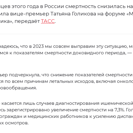
яцев этого года в России смертность снизилась на
вила вице-премьер Татьяна Голикова на форуме «
ика», передаёт
ТАСС
.
ь надеюсь, что в 2023 мы совсем выправим эту ситуацию, 
мся к показателям смертности доковидного периода, —
ер подчеркнула, что снижение показателей смертности
я по всем причинам летальных исходов, включая онкол
ровообращения.
 касается лишь случаев диагностирования ишемическо
есь зарегистрировано увеличение смертности на 7,3%. Го
сограждан и медицинских работников к усилению диспа
х осмотров.