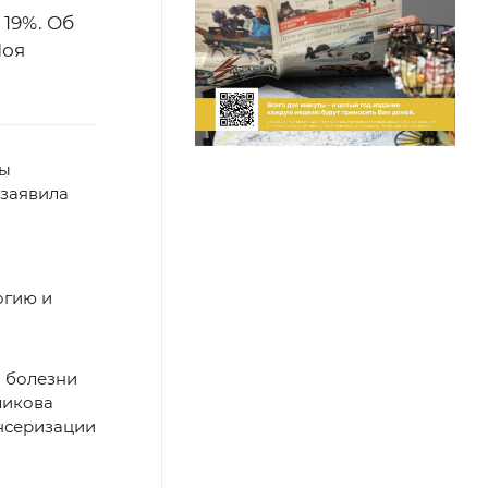
 19%. Об
Моя
мы
 заявила
огию и
й болезни
ликова
нсеризации