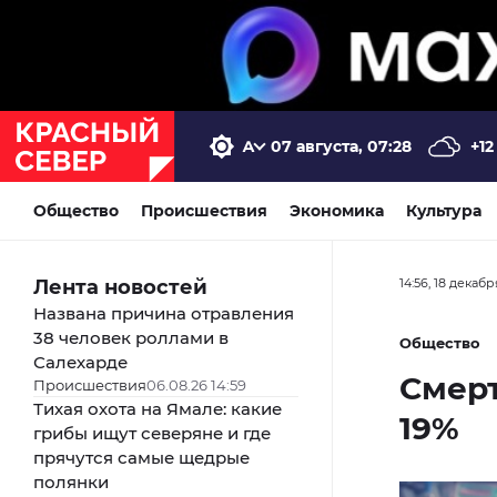
07 августа, 07:28
+12
Общество
Происшествия
Экономика
Культура
Лента новостей
14:56, 18 декабр
Названа причина отравления
38 человек роллами в
Общество
Салехарде
Смерт
Происшествия
06.08.26 14:59
Тихая охота на Ямале: какие
19%
грибы ищут северяне и где
прячутся самые щедрые
полянки