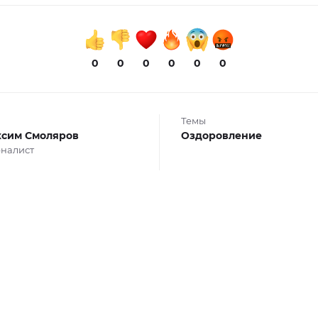
0
0
0
0
0
0
Темы
сим Смоляров
Оздоровление
налист