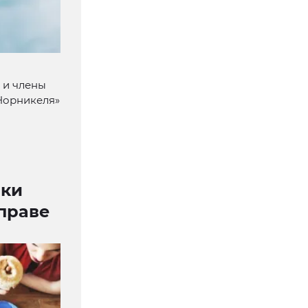
 и члены
«Норникеля»
аки
праве