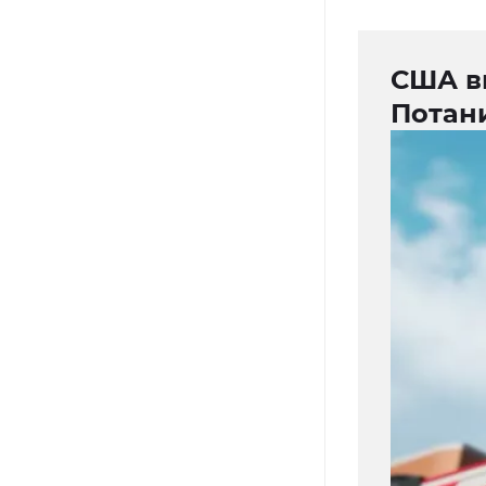
США в
Потани