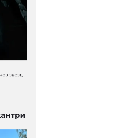
гноз звезд
кантри