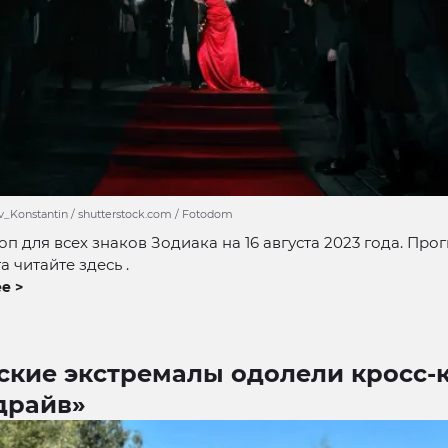
_Konstantin / shutterstock.com / Fotodom
оп для всех знаков Зодиака на 16 августа 2023 года. Про
та читайте здесь .
е >
ские экстремалы одолели кросс-
драйв»