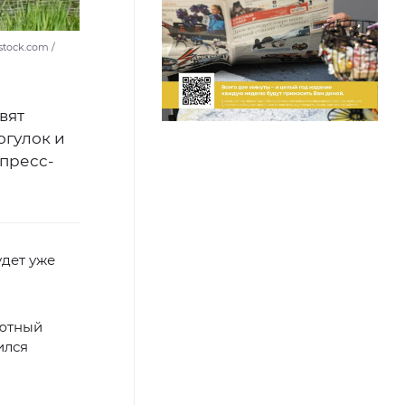
stock.com /
вят
огулок и
 пресс-
удет уже
Уютный
ился