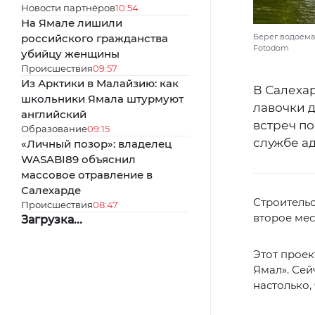
Новости партнёров
10:54
На Ямале лишили
российского гражданства
Берег водоема с
Fotodom
убийцу женщины
Происшествия
09:57
Из Арктики в Малайзию: как
В Салехар
школьники Ямала штурмуют
лавочки д
английский
встреч по
Образование
09:15
службе а
«Личный позор»: владелец
WASABI89 объяснил
массовое отравление в
Салехарде
Строительс
Происшествия
08:47
второе мес
Загрузка...
Этот проек
Ямал». Сей
настолько,