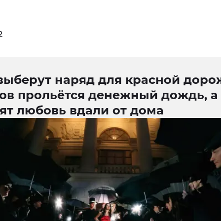
2
выберут наряд для красной доро
ков прольётся денежный дождь, а
ят любовь вдали от дома