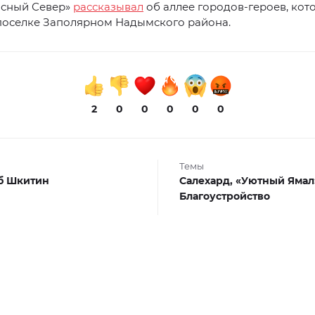
асный Север»
рассказывал
об аллее городов-героев, кот
 поселке Заполярном Надымского района.
2
0
0
0
0
0
Темы
б Шкитин
Салехард,
«Уютный Ямал
Благоустройство