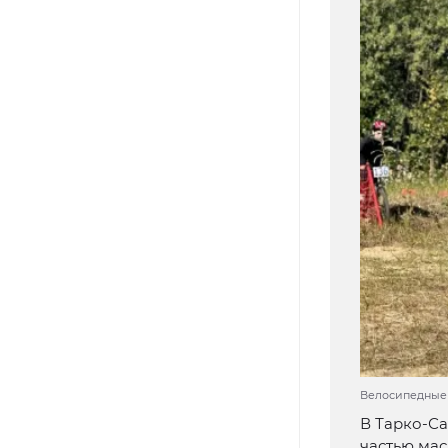
Велосипедные г
В Тарко-Са
частью мас