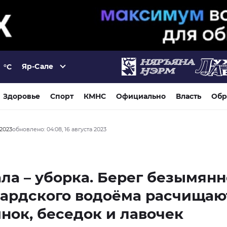
Яр-Сале
°C
Здоровье
Спорт
КМНС
Официально
Власть
Обр
 2023
обновлено: 04:08, 16 августа 2023
ла – уборка. Берег безымянн
ардского водоёма расчищаю
нок, беседок и лавочек