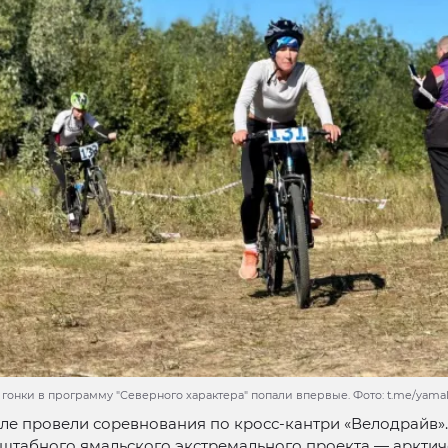
онки в программу "Северного характера" попали впервые. Фото: t.me/yamal_s
ле провели соревнования по кросс-кантри «Велодрайв».
штабного ямальского экстремального проекта — арктич