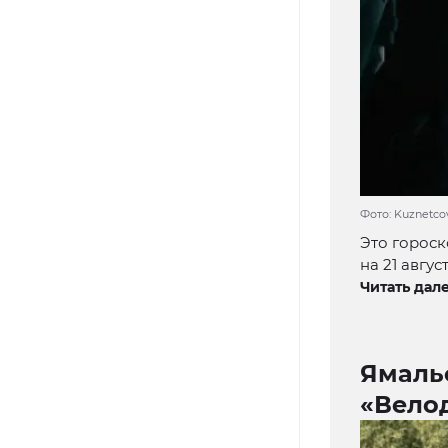
Фото: Kuznetcov
Это гороск
на 21 авгус
Читать дале
Ямаль
«Вело