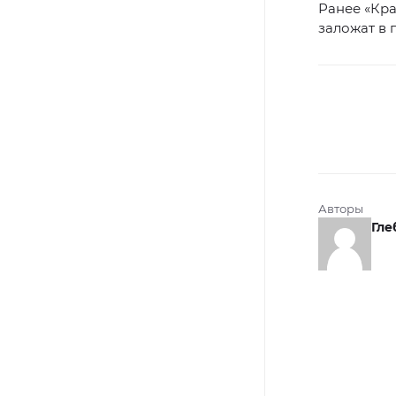
Ранее «Кр
заложат в
Авторы
Гле