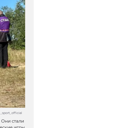
port_official
 Они стали
еские игры