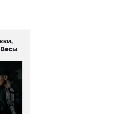
жки,
 Весы