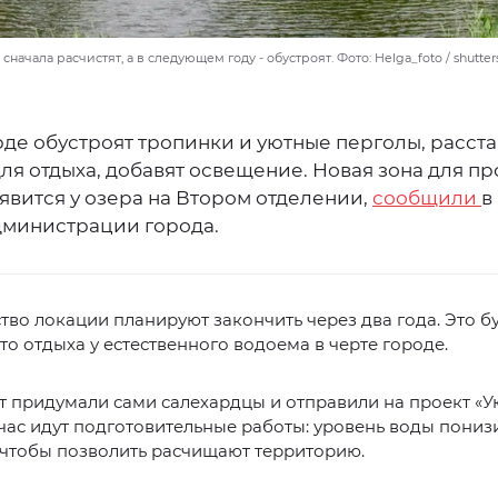
начала расчистят, а в следующем году - обустроят. Фото: Helga_foto / shutter
де обустроят тропинки и уютные перголы, расста
ля отдыха, добавят освещение. Новая зона для пр
явится у озера на Втором отделении,
сообщили
в
дминистрации города.
тво локации планируют закончить через два года. Это б
то отдыха у естественного водоема в черте городе.
т придумали сами салехардцы и отправили на проект «
час идут подготовительные работы: уровень воды пониз
 чтобы позволить расчищают территорию.