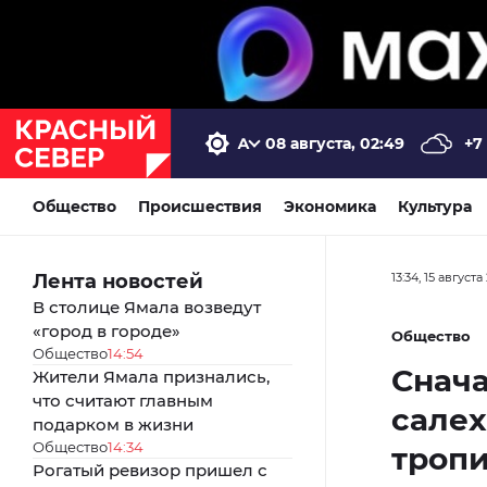
08 августа, 02:49
+7
Общество
Происшествия
Экономика
Культура
Лента новостей
13:34, 15 августа
В столице Ямала возведут
«город в городе»
Общество
Общество
14:54
Снача
Жители Ямала признались,
что считают главным
салех
подарком в жизни
Общество
14:34
тропи
Рогатый ревизор пришел с