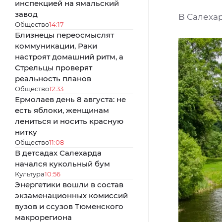
инспекцией на ямальский
завод
В Салеха
Общество
14:17
Близнецы переосмыслят
коммуникации, Раки
настроят домашний ритм, а
Стрельцы проверят
реальность планов
Общество
12:33
Ермолаев день 8 августа: не
есть яблоки, женщинам
лениться и носить красную
нитку
Общество
11:08
В детсадах Салехарда
начался кукольный бум
Культура
10:56
Энергетики вошли в состав
экзаменационных комиссий
вузов и ссузов Тюменского
макрорегиона