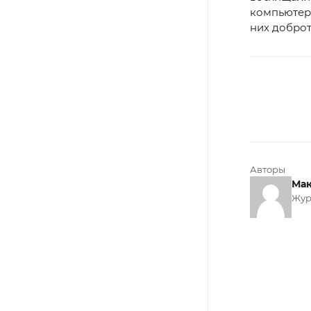
компьютерн
них доброт
Авторы
Мак
Жур