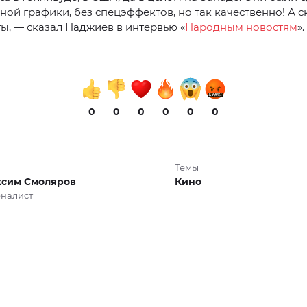
ой графики, без спецэффектов, но так качественно! А с
ы, — сказал Наджиев в интервью «
Народным новостям
».
0
0
0
0
0
0
Темы
сим Смоляров
Кино
налист