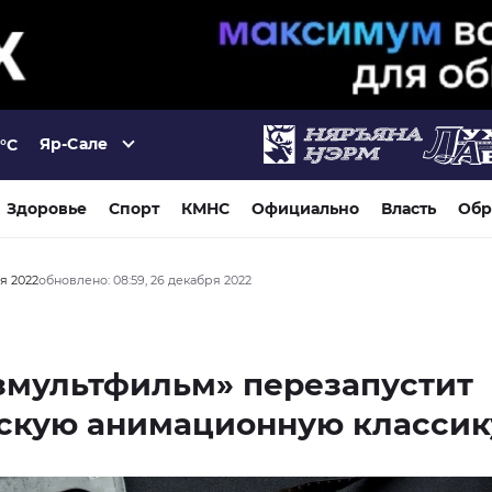
Яр-Сале
°C
Здоровье
Спорт
КМНС
Официально
Власть
Обр
ря 2022
обновлено: 08:59, 26 декабря 2022
змультфильм» перезапустит
тскую анимационную классик