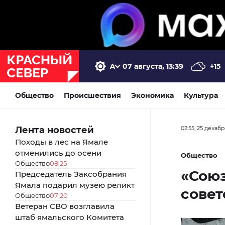
07 августа, 13:39
+15
Общество
Происшествия
Экономика
Культура
Лента новостей
02:55, 25 декаб
Походы в лес на Ямале
отменились до осени
Общество
Общество
08:25
«Сою
Председатель Заксобрания
Ямала подарил музею реликт
сове
Общество
07:20
Ветеран СВО возглавила
штаб ямальского Комитета