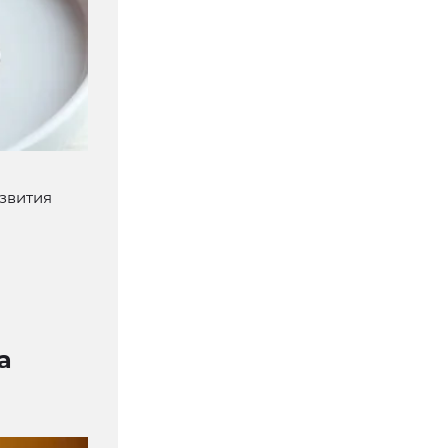
азвития
а