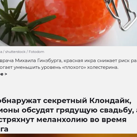
a / shutterstock / Fotodom
врача Михаила Гинзбурга, красная икра снижает риск р
огает уменьшить уровень «плохого» холестерина.
е >
обнаружат секретный Клондайк,
ионы обсудят грядущую свадьбу, 
стряхнут меланхолию во время
га