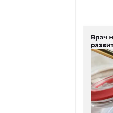
Врач 
разви