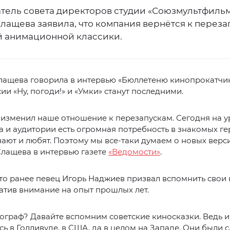
тель совета директоров студии «Союзмультфиль
лащева заявила, что компания вернётся к переза
й анимационной классики.
лащева говорила в интервью «Бюллетеню кинопрокатчик
ии «Ну, погоди!» и «Умки» станут последними.
 изменил наше отношение к перезапускам. Сегодня на 
а и аудитории есть огромная потребность в знакомых гер
нают и любят. Поэтому мы все-таки думаем о новых верс
лащева в интервью газете
«Ведомости»
.
то ранее певец Игорь Наджиев призвал вспомнить свои 
атив внимание на опыт прошлых лет.
ограф? Давайте вспомним советские киносказки. Ведь 
ь в Голливуде, в США, да в целом на Западе. Они были 