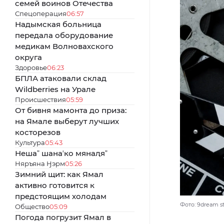
семей воинов Отечества
Спецоперация
06:57
Надымская больница
передала оборудование
медикам Волновахского
округа
Здоровье
06:23
БПЛА атаковали склад
Wildberries на Урале
Происшествия
05:59
От бивня мамонта до приза:
на Ямале выберут лучших
косторезов
Культура
05:43
Нешаˮ шанаʼко мянаԯяˮ
Няръяна Ӈэрм
05:26
Зимний щит: как Ямал
активно готовится к
предстоящим холодам
Фото: 9dream st
Общество
05:09
Погода погрузит Ямал в