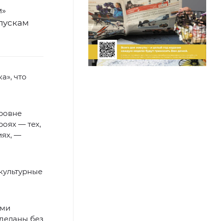
м»
пускам
а», что
уровне
оях — тех,
иях, —
культурные
ими
сделаны без