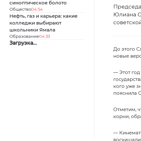
синоптическое болото
Председа
Общество
04:54
Юлиана С
Нефть, газ и карьера: какие
советско
колледжи выбирают
школьники Ямала
Образование
04:33
Загрузка...
До этого С
новые верс
— Этот год
государств
кого уже з
пояснила С
Отметим, ч
корни, обр
— Кинемат
восхищалис