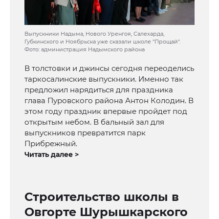
Выпускники Надыма, Нового Уренгоя, Салехарда,
Губкинского и Ноябрьска уже сказали школе "Прощай".
Фото: администрация Надымского района
В толстовки и джинсы сегодня переоделись
таркосалинские выпускники. Именно так
предложил нарядиться для праздника
глава Пуровского района Антон Колодин. В
этом году праздник впервые пройдет под
открытым небом. В бальный зал для
выпускников превратится парк
Прибрежный.
Читать далее >
Строительство школы в
Овгорте Шурышкарского