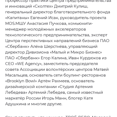
профессор практики Центра предпринимательства
и инноваций «Сколтех» Дмитрий Кулиш,
генеральный директор благотворительного фонда
«Капитаны» Евгений Исак, руководитель проекта
MOS.МШУ Анастасия Пучкова, комьюнити-
менеджер молодёжных акселераторов
технологического предпринимательства, эксперт
Центра перспективных направлений бизнеса ПАО
«Сбербанк» Алёна Шерстнёва, управляющий
директор Дивизиона «Малый и Микро Бизнес»
ПАО «Сбербанк» Егор Калина, Иван Курдюков из
CEO «WE Agency», заместитель председателя
совета Ассоциации волонтёрских центров Матвей
Масальцев, основатель сети боулинг-ресторанов
«Brooklyn Bowl» Артём Рахмеев, основатель
дизайнерской компании «Студия Артемия
Лебедева» Артемий Лебедев, самый известный
маркетёр России Игорь Манн, блогер Катя
Адушкина и многие другие.