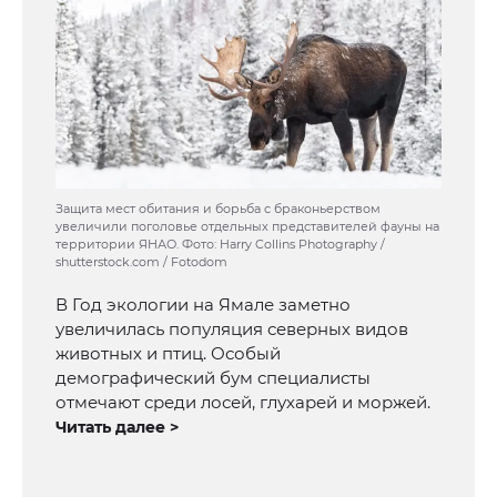
Защита мест обитания и борьба с браконьерством
увеличили поголовье отдельных представителей фауны на
территории ЯНАО. Фото: Harry Collins Photography /
shutterstock.com / Fotodom
В Год экологии на Ямале заметно
увеличилась популяция северных видов
животных и птиц. Особый
демографический бум специалисты
отмечают среди лосей, глухарей и моржей.
Читать далее >