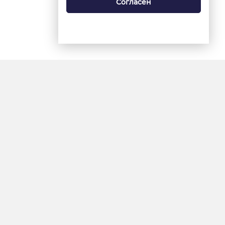
Согласен
18+
«Ямал-Медиа»
Интернет-сайт «Красный
Север»
«Север-Пресс»