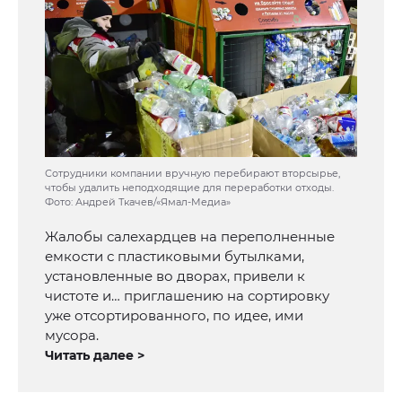
Сотрудники компании вручную перебирают вторсырье,
чтобы удалить неподходящие для переработки отходы.
Фото: Андрей Ткачев/«Ямал-Медиа»
Жалобы салехардцев на переполненные
емкости с пластиковыми бутылками,
установленные во дворах, привели к
чистоте и… приглашению на сортировку
уже отсортированного, по идее, ими
мусора.
Читать далее >