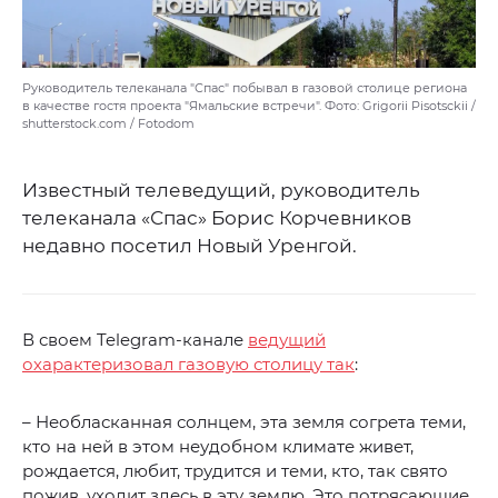
Руководитель телеканала "Спас" побывал в газовой столице региона
в качестве гостя проекта "Ямальские встречи". Фото: Grigorii Pisotsckii /
shutterstock.com / Fotodom
Известный телеведущий, руководитель
телеканала «Спас» Борис Корчевников
недавно посетил Новый Уренгой.
В своем Telegram-канале
ведущий
охарактеризовал газовую столицу так
:
– Необласканная солнцем, эта земля согрета теми,
кто на ней в этом неудобном климате живет,
рождается, любит, трудится и теми, кто, так свято
пожив, уходит здесь в эту землю. Это потрясающие