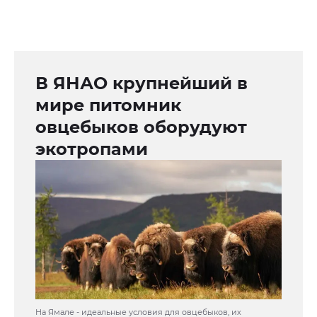
В ЯНАО крупнейший в
мире питомник
овцебыков оборудуют
экотропами
На Ямале - идеальные условия для овцебыков, их