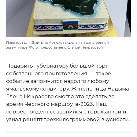
Пока торт для Дмитрия Артюхова сделан в единственном
экземпляре. Фото: предоставлено Еленой Некрасовой
Подарить губернатору большой торт
собственного приготовления — такое
событие запомнится надолго любому
ямальскому кондитеру. Жительница Надыма
Елена Некрасова смогла это сделать во
время Честного маршрута-2023. Наш
корреспондент созвонился с горожанкой и
узнал рецепт трёхкилограммовой вкусности.