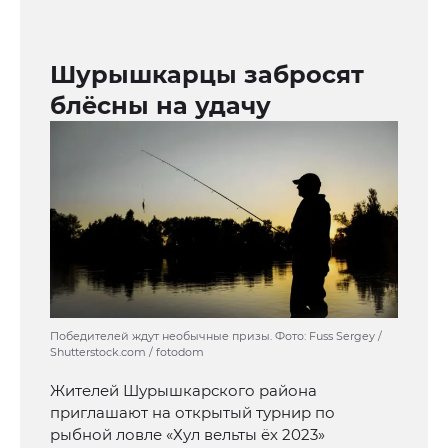
Шурышкарцы забросят
блёсны на удачу
Победителей ждут необычные призы. Фото: Fuss Sergey /
Shutterstock.com / fotodom
Жителей Шурышкарского района
приглашают на открытый турнир по
рыбной ловле «Хул вельты ёх 2023»