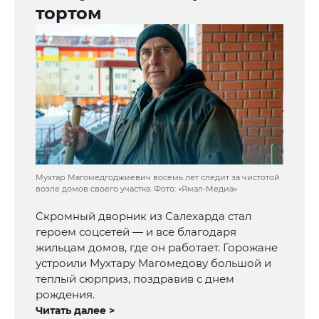
тортом
Мухтар Магомедгоджиевич восемь лет следит за чистотой
возле домов своего участка. Фото: «Ямал-Медиа»
Скромный дворник из Салехарда стал
героем соцсетей — и все благодаря
жильцам домов, где он работает. Горожане
устроили Мухтару Магомедову большой и
теплый сюрприз, поздравив с днем
рождения.
Читать далее >