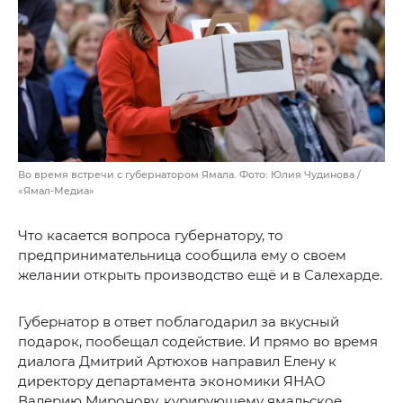
Во время встречи с губернатором Ямала. Фото: Юлия Чудинова /
«Ямал-Медиа»
Что касается вопроса губернатору, то
предпринимательница сообщила ему о своем
желании открыть производство ещё и в Салехарде.
Губернатор в ответ поблагодарил за вкусный
подарок, пообещал содействие. И прямо во время
диалога Дмитрий Артюхов направил Елену к
директору департамента экономики ЯНАО
Валерию Миронову, курирующему ямальское