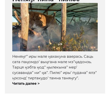
Неняӈг’’ иры мале ӈахакуна ваерась. Саць
сата паӈомдо’ выӈгана мале мэ’’ӈадонзь.
Тарця ӈэбта ӈод’’ ӈылекына’’ мер’
сусаванда’’ ни’’ ӈа’’. Пилю’’ иры’ пудана’’ ялэ’’
ӈэсонд’ тиртакудо’ тамна таняӈгу’’.
Читать далее >