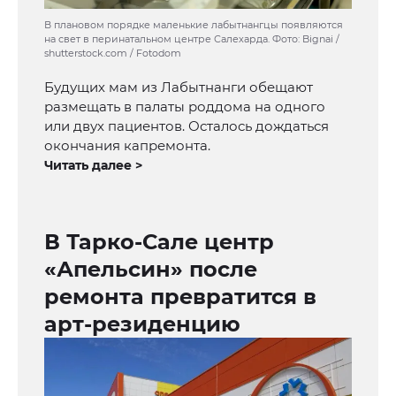
В плановом порядке маленькие лабытнангцы появляются
на свет в перинатальном центре Салехарда. Фото: Bignai /
shutterstock.com / Fotodom
Будущих мам из Лабытнанги обещают
размещать в палаты роддома на одного
или двух пациентов. Осталось дождаться
окончания капремонта.
Читать далее >
В Тарко-Сале центр
«Апельсин» после
ремонта превратится в
арт-резиденцию