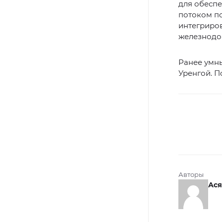
для обеспе
потоком по
интегриров
железнодор
Ранее умны
Уренгой. 
Авторы
Ася