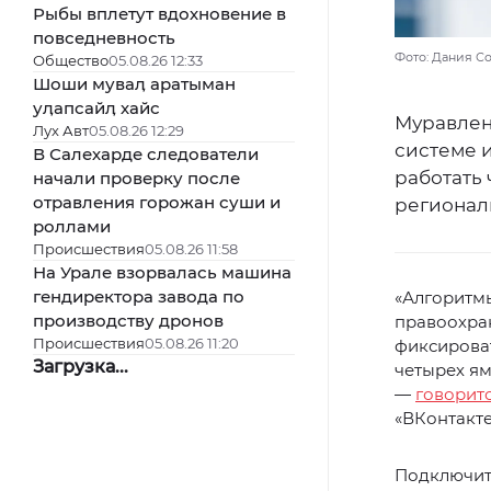
Рыбы вплетут вдохновение в
повседневность
Фото: Дания С
Общество
05.08.26 12:33
Шоши муваӆ аратыман
уӆапсайӆ хайс
Муравлен
Лух Авт
05.08.26 12:29
системе 
В Салехарде следователи
работать
начали проверку после
отравления горожан суши и
регионал
роллами
Происшествия
05.08.26 11:58
На Урале взорвалась машина
гендиректора завода по
«Алгоритмы
производству дронов
правоохра
Происшествия
05.08.26 11:20
фиксирова
Загрузка...
четырех ям
—
говорит
«ВКонтакте
Подключить