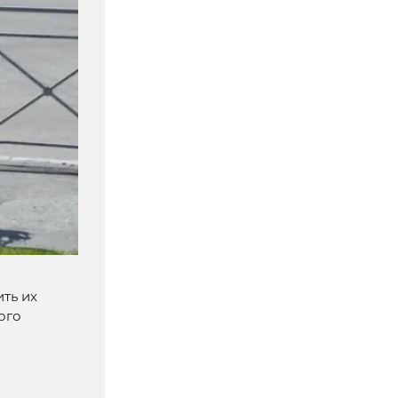
ть их
ого