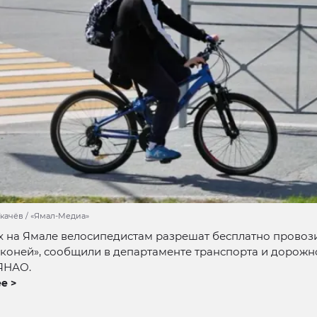
Ткачёв / «Ямал-Медиа»
х на Ямале велосипедистам разрешат бесплатно провози
коней», сообщили в департаменте транспорта и дорожн
ЯНАО.
е >