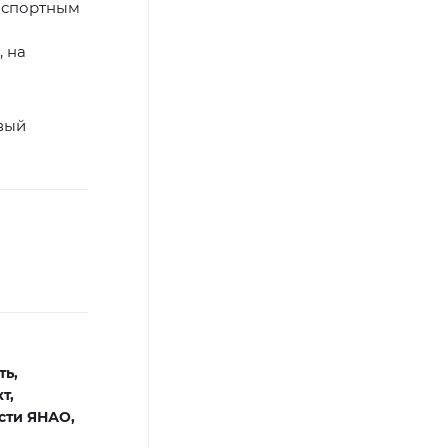
анспортным
, на
вый
ть,
т,
сти ЯНАО,