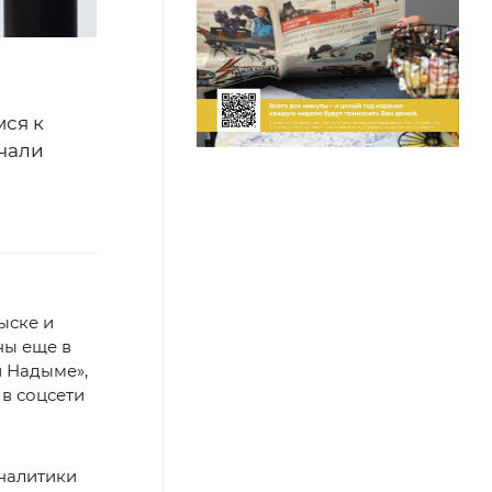
мся к
ачали
ыске и
ны еще в
и Надыме»,
в соцсети
налитики