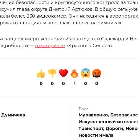
чения безопасности и круглосуточного контроля за тр
ручил глава округа Дмитрий Артюхов. В общую сеть уже
али более 230 видеокамер. Они находятся в аэропортах
ожных станциях и вокзалах, а также на зимниках.
е видеокамеры установили на въездах в Салехард и Но
Подробности —
в материале
«Красного Севера».
0
0
0
1
0
0
Темы
 Думичева
Муравленко,
Безопаснос
Искусственный интеллек
Транспорт,
Дороги,
Ново
Новости Ямала