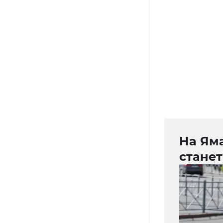
На Яма
станет