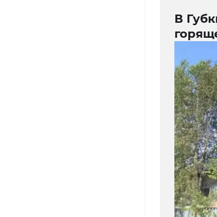
В Губ
горящ