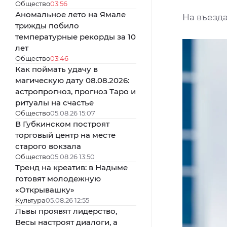
Общество
03:56
Аномальное лето на Ямале
На въезд
трижды побило
температурные рекорды за 10
лет
Общество
03:46
Как поймать удачу в
магическую дату 08.08.2026:
астропрогноз, прогноз Таро и
ритуалы на счастье
Общество
05.08.26 15:07
В Губкинском построят
торговый центр на месте
старого вокзала
Общество
05.08.26 13:50
Тренд на креатив: в Надыме
готовят молодежную
«Открывашку»
Культура
05.08.26 12:55
Львы проявят лидерство,
Весы настроят диалоги, а