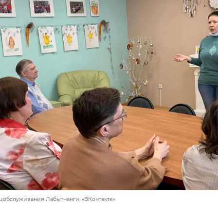
оцобслуживания Лабытнанги, «ВКонтакте»