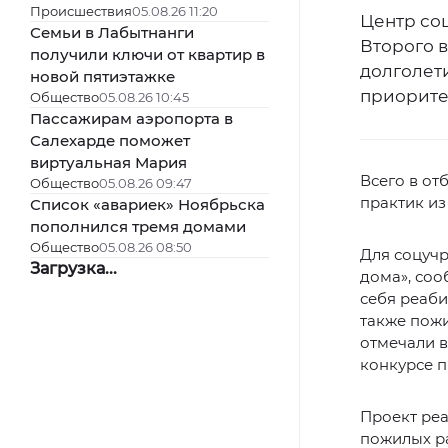
Происшествия
05.08.26 11:20
Центр со
Семьи в Лабытнанги
Второго 
получили ключи от квартир в
долголет
новой пятиэтажке
приорите
Общество
05.08.26 10:45
Пассажирам аэропорта в
Салехарде поможет
виртуальная Мария
Всего в от
Общество
05.08.26 09:47
практик из
Список «авариек» Ноябрьска
пополнился тремя домами
Общество
05.08.26 08:50
Для соцучр
Загрузка...
дома», соо
себя реаб
также пож
отмечали в
конкурсе п
Проект реа
пожилых р