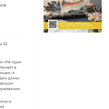
ров
 112
ом «Не один
лючает в
ьцам, а
один дома»
сийском
луживания.
ьтом и
ий