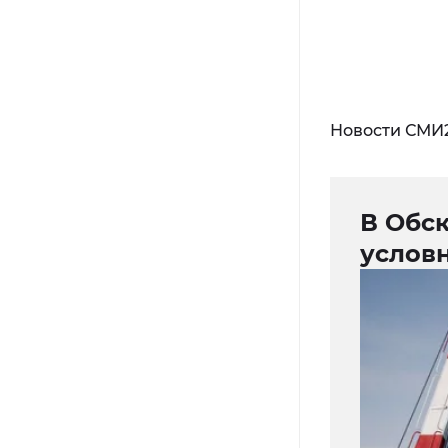
Новости СМИ
В Обск
услов