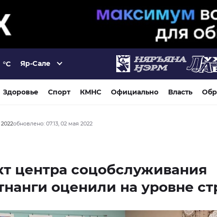
Яр-Сале
°C
Здоровье
Спорт
КМНС
Официально
Власть
Обр
 2022
обновлено: 07:13, 02 мая 2022
кт центра соцобслуживания
нанги оценили на уровне с