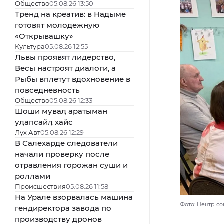
Общество
05.08.26 13:50
Тренд на креатив: в Надыме
готовят молодежную
«Открывашку»
Культура
05.08.26 12:55
Львы проявят лидерство,
Весы настроят диалоги, а
Рыбы вплетут вдохновение в
повседневность
Общество
05.08.26 12:33
Шоши муваӆ аратыман
уӆапсайӆ хайс
Лух Авт
05.08.26 12:29
В Салехарде следователи
начали проверку после
отравления горожан суши и
роллами
Происшествия
05.08.26 11:58
На Урале взорвалась машина
Фото: Центр с
гендиректора завода по
производству дронов