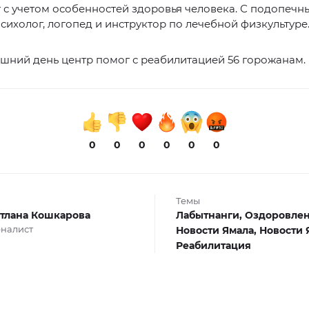
 с учетом особенностей здоровья человека. С подопечн
сихолог, логопед и инструктор по лечебной физкультуре
шний день центр помог с реабилитацией 56 горожанам.
0
0
0
0
0
0
Темы
тлана Кошкарова
Лабытнанги,
Оздоровлен
налист
Новости Ямала,
Новости 
Реабилитация