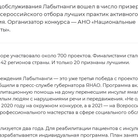
цобслуживания Лабытнанги вошел в число призе
всероссийского отбора лучших практик активного
ия. Организатор конкурса — АНО «Национальные
ты».
боре участвовало около 700 проектов. Финалистами стали
 42 регионов страны. И только 20 признаны лучшими.
еждения Лабытнанги — это уже третья победа с проект
бщили в пресс-службе губернатора ЯНАО. Программа вк
илитационную помощь на дому перенесшим инсульт ямал
илым людям с нарушениями речи и передвижения. «Не 
 2020 году на окружном конкурсе, а в 2021 — на Всерос
рофессионального мастерства в сфере социального обс
лизуется два года. Для реабилитации пациентов с инсул
азрабатывается индивидуальная программа. План занят