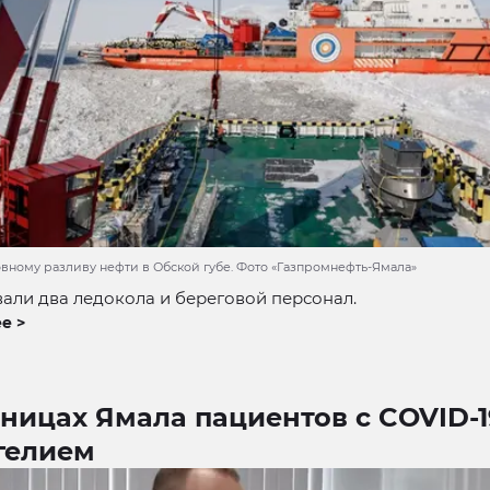
овному разливу нефти в Обской губе. Фото «Газпромнефть-Ямала»
али два ледокола и береговой персонал.
е >
ницах Ямала пациентов с COVID-1
гелием