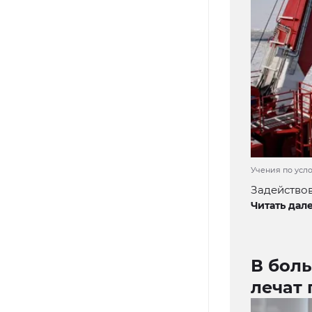
Учения по усл
Задействов
Читать дале
В боль
лечат 