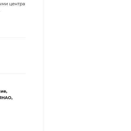
ыми центра
.
ие,
ЯНАО,