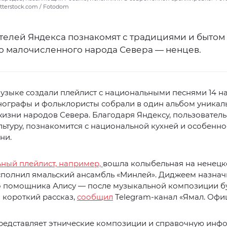
utterstock.com / Fotodom
телей Яндекса познакомят с традициями и бытом
о малочисленного народа Севера — ненцев.
узыке создали плейлист с национальными песнями 14 н
нографы и фольклористы собрали в один альбом уника
жизни народов Севера. Благодаря Яндексу, пользователь
льтуру, познакомится с национальной кухней и особенн
ни.
ный плейлист, например,
вошла колыбельная на ненецк
сполнил ямальский ансамбль «Минлей». Диджеем назна
о помощника Алису — после музыкальной композиции б
 короткий рассказ,
сообщил
Telegram-канал «Ямал. Офи
редставляет этнические композиции и справочную инф