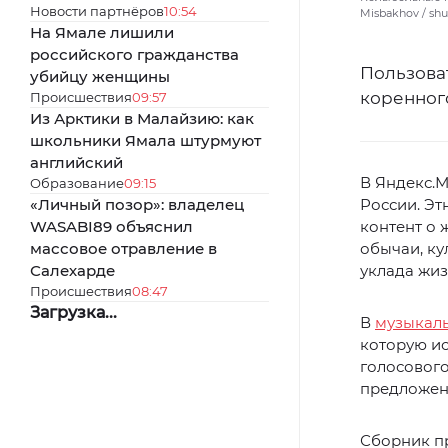
Новости партнёров
10:54
Misbakhov / sh
На Ямале лишили
российского гражданства
Пользова
убийцу женщины
коренног
Происшествия
09:57
Из Арктики в Малайзию: как
школьники Ямала штурмуют
английский
В Яндекс.М
Образование
09:15
«Личный позор»: владелец
России. Эт
WASABI89 объяснил
контент о 
массовое отравление в
обычаи, ку
Салехарде
уклада жиз
Происшествия
08:47
Загрузка...
В
музыкаль
которую и
голосовог
предложен
Сборник п