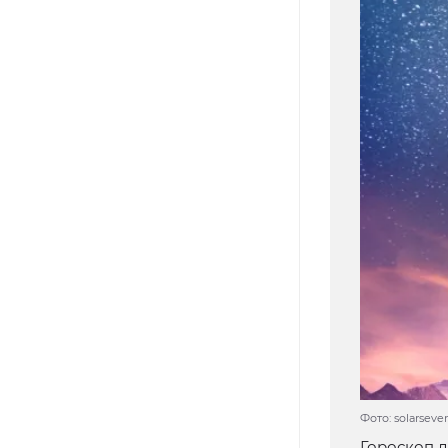
Фото: solarseve
Гороскоп д