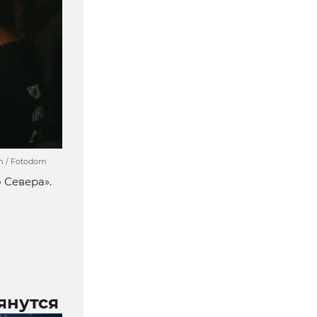
m / Fotodom
 Севера».
янутся