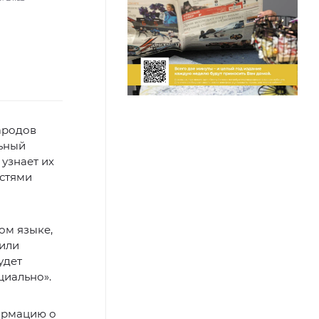
ародов
льный
 узнает их
остями
ом языке,
чили
удет
циально».
ормацию о