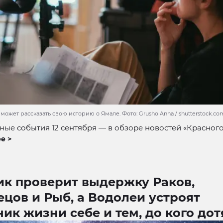
может рассказать свою историю о Ямале. Фото: Grusho Anna / shutterstock.co
ые события 12 сентября — в обзоре новостей «Красного
е >
ик проверит выдержку Раков,
цов и Рыб, а Водолеи устроят
ик жизни себе и тем, до кого дот