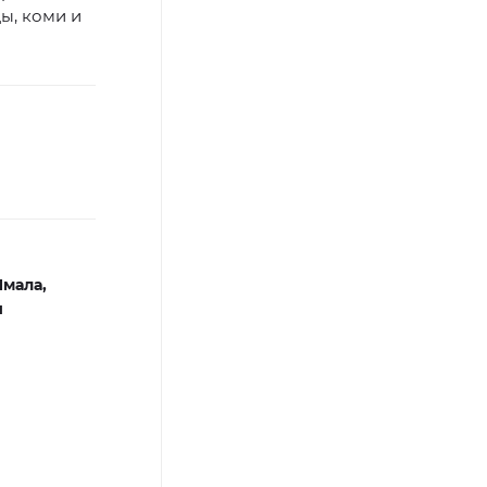
цы, коми и
Ямала,
и