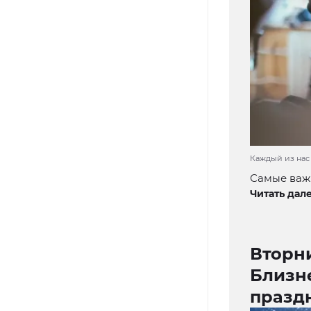
Каждый из нас 
Самые важн
Читать дале
Вторн
Близне
праздн