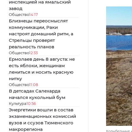
инспекцией на ямальский
завод
Общество
14:17
Близнецы переосмыслят
коммуникации, Раки
настроят домашний ритм, а
Стрельцы проверят
реальность планов
Общество
12:33
Ермолаев день 8 августа: не
есть яблоки, женщинам
лениться и носить красную
нитку
Общество
11:08
В детсадах Салехарда
начался кукольный бум
Культура
10:56
Энергетики вошли в состав
экзаменационных комиссий
вузов и ссузов Тюменского
макрорегиона
Колыбельные н