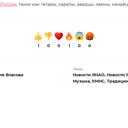
 России
, таких как татары, карелы, аварцы, эвены, нанай
1
0
0
1
0
0
Темы
я Власова
Новости ЯНАО,
Новости 
Музыка,
КМНС,
Традици