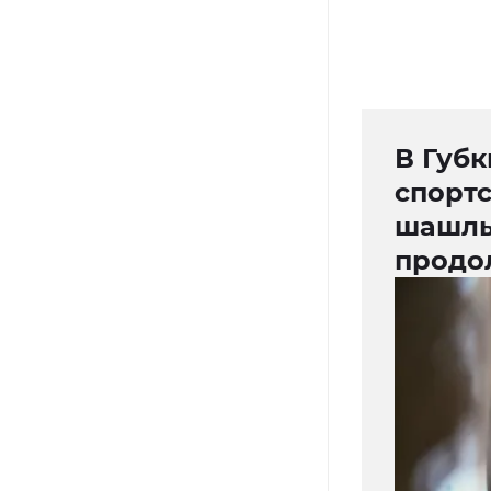
В Губк
спортс
шашлы
продо