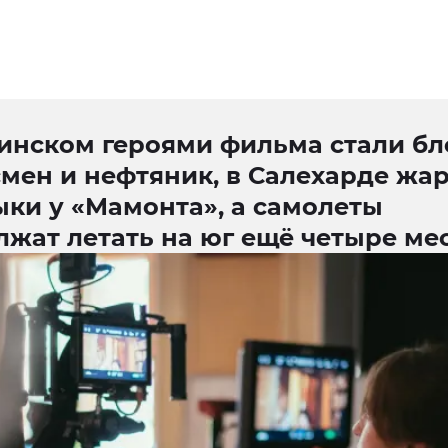
инском героями фильма стали бл
мен и нефтяник, в Салехарде жа
ки у «Мамонта», а самолеты
лжат летать на юг ещё четыре ме