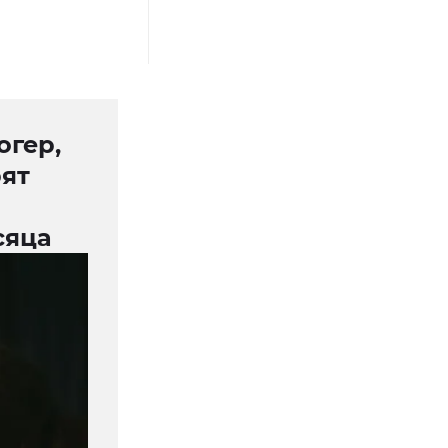
огер,
рят
сяца