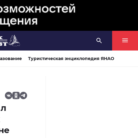
азование
Туристическая энциклопедия ЯНАО
ил
к
не