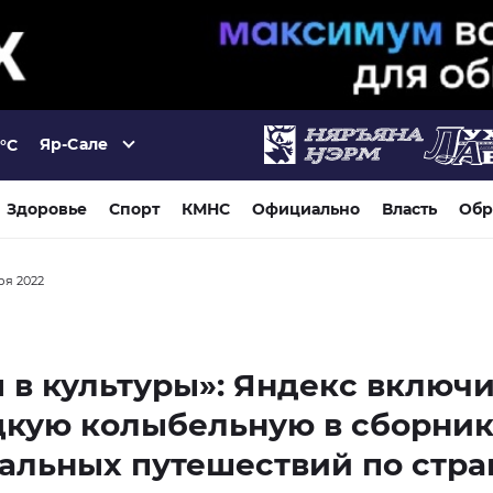
Яр-Сале
°C
Здоровье
Спорт
КМНС
Официально
Власть
Обр
бря 2022
 в культуры»: Яндекс включ
цкую колыбельную в сборни
альных путешествий по стра