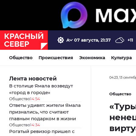
07 августа, 21:37
+11
Общество
Происшествия
Экономика
Культура
Лента новостей
04:23, 13 сентя
В столице Ямала возведут
«город в городе»
Общество
Общество
14:54
«Туры
Ответы удивят: жители Ямала
признались, что считают
нене
главным подарком в жизни
Общество
14:34
вирту
Рогатый ревизор пришел с