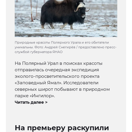
Природные красоты Полярного Урала и его обитатели
уникальны. Фото: Андрей Снегирёв / предоставлено пресс-
службой губернатора ЯНАО
На Полярный Урал в поисках красоты
отправилась очередная экспедиция
эколого-просветительского проекта
«Заповедный Ямал». Исследователи
северных широт побывают в природном
парке «Ингилор».
Читать далее >
На премьеру раскупили