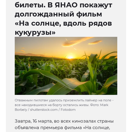
билеты. В ЯНАО покажут
долгожданный фильм
«На солнце, вдоль рядов
кукурузы»
Отважным пилотам удалось приземлить лайнер на поле -
все находившиеся на борту остались живы. Фото: Mark
Borbely / shutterstock.com / Fotodom
Завтра, 16 марта, во всех кинозалах страны
объявлена премьера фильма «На солнце,