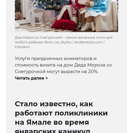
Дед Мороз со Снегурочкой – самые желанные гости для
любого ребенка. Фото: Lia_Skyfox / shutterstock.com /
Fotodom
Услуги праздничных аниматоров и
стоимость визита на дом Деда Мороза со
Снегурочкой могут вырасти на 20%.
Читать далее >
Стало известно, как
работают поликлиники
на Ямале во время
январских каникул