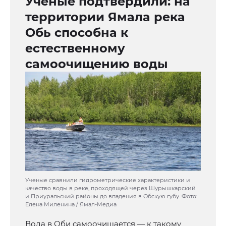
Учёные подтвердили: на
территории Ямала река
Обь способна к
естественному
самоочищению воды
Ученые сравнили гидрометрические характеристики и
качество воды в реке, проходящей через Шурышкарский
и Приуральский районы до впадения в Обскую губу. Фото:
Елена Миленина / Ямал-Медиа
Вода в Оби самоочищается — к такому