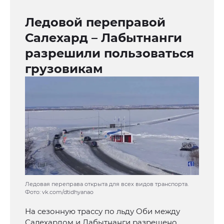
Ледовой переправой
Салехард – Лабытнанги
разрешили пользоваться
грузовикам
Ледовая переправа открыта для всех видов транспорта.
Фото: vk.com/dtidhyanao
На сезонную трассу по льду Оби между
Салехардом и Лабытнанги разрешено