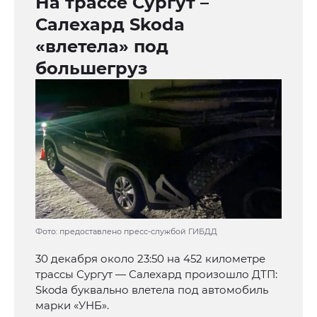
На трассе Сургут –
Салехард Skoda
«влетела» под
большегруз
Фото: предоставлено пресс-службой ГИБДД
30 декабря около 23:50 на 452 километре
трассы Сургут — Салехард произошло ДТП:
Skoda буквально влетела под автомобиль
марки «УНБ».