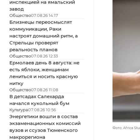
инспекцией на ямальский
завод
Общество
07.08.26 14:17
Близнецы переосмыслят
коммуникации, Раки
настроят домашний ритм, а
Стрельцы проверят
реальность планов
Общество
07.08.26 12:33
Ермолаев день 8 августа: не
есть яблоки, женщинам
лениться и носить красную
нитку
Общество
07.08.26 11:08
В детсадах Салехарда
начался кукольный бум
Культура
07.08.26 10:56
Энергетики вошли в состав
экзаменационных комиссий
Фото: Africa S
вузов и ссузов Тюменского
макрорегиона