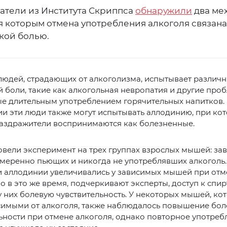
атели из Института Скриппса
обнаружили
два ме
я которым отмена употребления алкоголя связана
кой болью.
людей, страдающих от алкоголизма, испытывает различ
 боли, такие как алкогольная невропатия и другие про
е длительным употреблением горячительных напитков.
и эти люди также могут испытывать аллодинию, при ко
аздражители воспринимаются как болезненные.
вели эксперимент на трех группах взрослых мышей: за
умеренно пьющих и никогда не употреблявших алкоголь.
и аллодинии увеличивались у зависимых мышей при отм
но в это же время, подчеркивают эксперты, доступ к спи
 них болевую чувствительность. У некоторых мышей, ко
симыми от алкоголя, также наблюдалось повышение бо
ьности при отмене алкоголя, однако повторное употреб