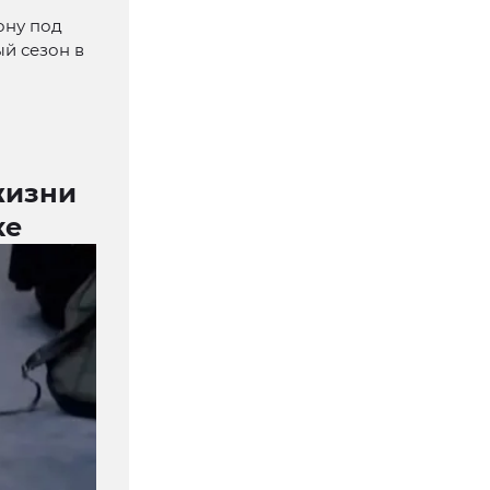
ону под
й сезон в
жизни
ке