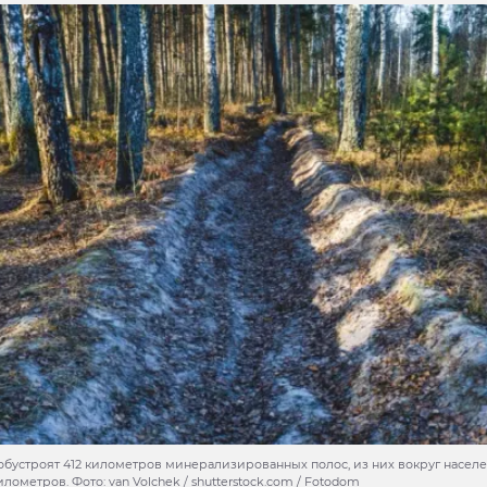
 обустроят 412 километров минерализированных полос, из них вокруг насел
илометров. Фото: van Volchek / shutterstock.com / Fotodom