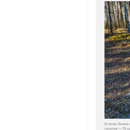
В лесах Ямала
пунктов — 70 к