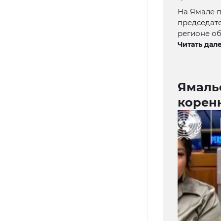
На Ямале 
председат
регионе объ
Читать дале
Ямаль
корен