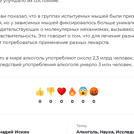
е улучшало их состояние.
ви показал, что в группах испытуемых мышей были при
я, но у зависимых мышей фиксировалось больше уникал
видетельствующих о молекулярных механизмах, вызываю
вствительность. Это говорит о том, что для лечения раз
 потребоваться применение разных лекарств.
то в мире алкоголь употребляют около 2,3 млрд человек.
следствий употребления алкоголя умерло 3 млн человек.
0
0
0
0
0
0
Темы
надий Искин
Алкоголь,
Наука,
Исслед