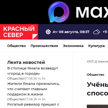
08 августа, 08:37
+11
Общество
Происшествия
Экономика
Культура
Лента новостей
03:07, 22 апрел
В столице Ямала возведут
«город в городе»
Общество
Общество
07.08.26 14:54
Учёны
Жители Ямала признались,
что считают главным
спосо
подарком в жизни
Общество
07.08.26 14:34
Рогатый ревизор пришел с