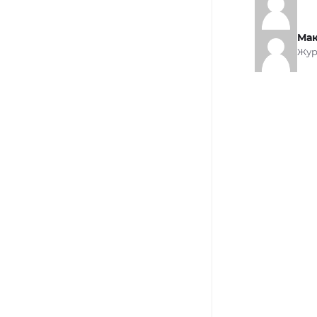
Мак
Жур