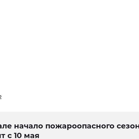
2
але начало пожароопасного сезо
т с 10 мая