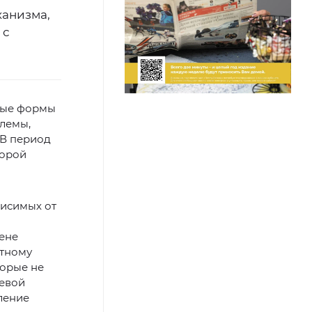
ханизма,
 с
ные формы
блемы,
 В период
торой
висимых от
ене
ртному
торые не
левой
ление