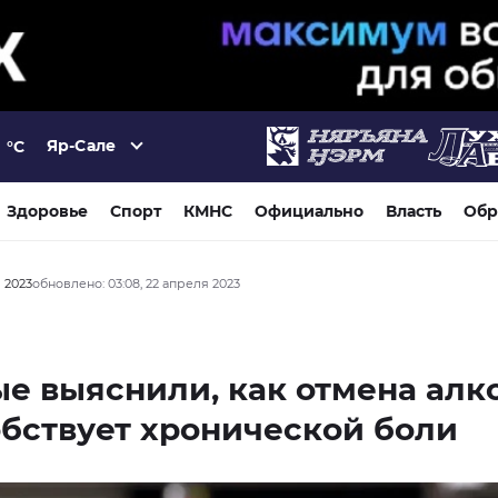
Яр-Сале
°C
Здоровье
Спорт
КМНС
Официально
Власть
Обр
я 2023
обновлено: 03:08, 22 апреля 2023
е выяснили, как отмена алк
бствует хронической боли