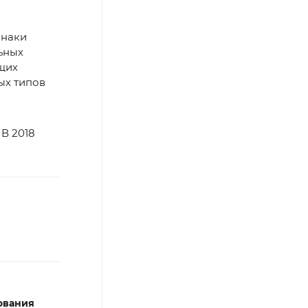
знаки
ьных
щих
ных типов
 В 2018
ования