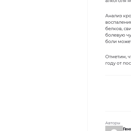
алкоголя н
Анализ кро
воспалени
белков, с
болевую чу
боли может
Отметим, ч
году от по
Авторы
Ген