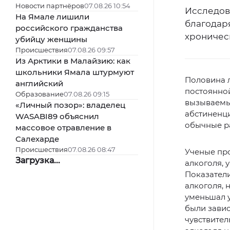
Новости партнёров
07.08.26 10:54
Исследов
На Ямале лишили
благодар
российского гражданства
хроничес
убийцу женщины
Происшествия
07.08.26 09:57
Из Арктики в Малайзию: как
школьники Ямала штурмуют
Половина 
английский
постоянной
Образование
07.08.26 09:15
вызываемы
«Личный позор»: владелец
абстиненци
WASABI89 объяснил
обычные р
массовое отравление в
Салехарде
Происшествия
07.08.26 08:47
Ученые про
Загрузка...
алкоголя, 
Показател
алкоголя, 
уменьшал у
были зави
чувствител