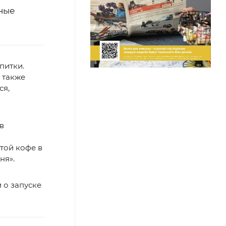
нные
питки.
 также
ся,
в
той кофе в
ня».
 о запуске