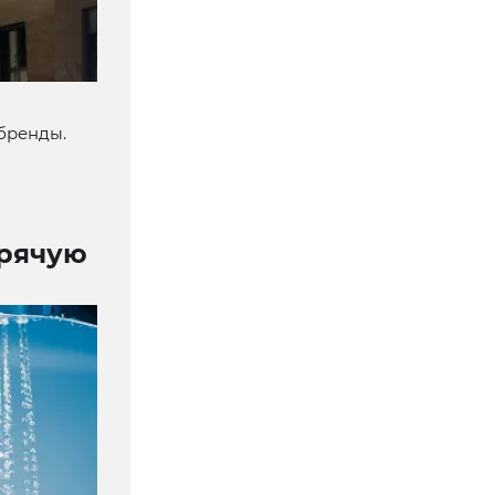
-бренды.
орячую