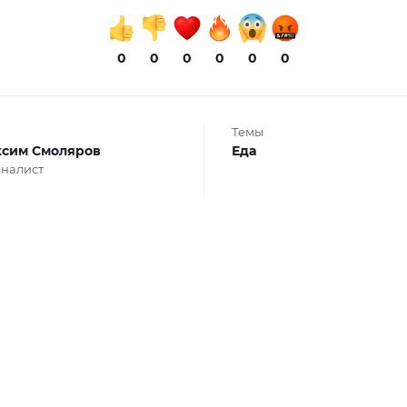
0
0
0
0
0
0
Темы
сим Смоляров
Еда
налист