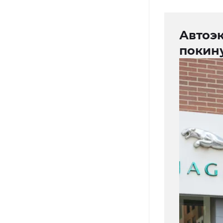
Автоэ
покин