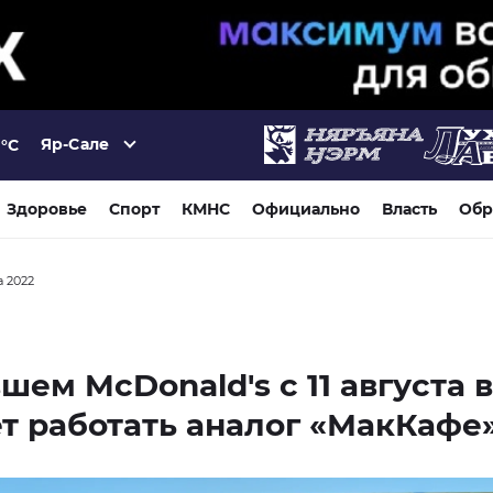
Яр-Сале
°C
Здоровье
Спорт
КМНС
Официально
Власть
Обр
а 2022
шем McDonald's с 11 августа 
т работать аналог «МакКафе