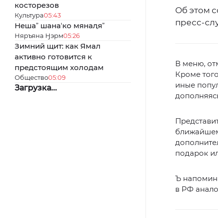
косторезов
Об этом 
Культура
05:43
пресс-слу
Нешаˮ шанаʼко мянаԯяˮ
Няръяна Ӈэрм
05:26
Зимний щит: как Ямал
активно готовится к
В меню, от
предстоящим холодам
Кроме того
Общество
05:09
иные попул
Загрузка...
дополняяс
Представит
ближайшем
дополнител
подарок ил
Ъ напомина
в РФ анало