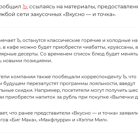
сообщил
Ъ
, ссылаясь на материалы, предоставле
жбой сети закусочных «Вкусно — и точка».
мечает Ъ, останутся классические горячие и холодные на
, в кафе можно будет приобрести чиабатты, круассаны, а
ярные десерты. Со временем список блюд будет менять
ь новыми позициями.
ели компании также пообещали корреспонденту Ъ, что 
 будущем перезапустят программы лояльности, введут
ьные скидки. Например, посетители могут получить шес
и приобрести напиток за рубль при покупке «Выпечки д
ет, что ранее представители «Вкусно — и точка» заявили
гов «Биг Мака», «Макфлурри» и «Хэппи Мил».