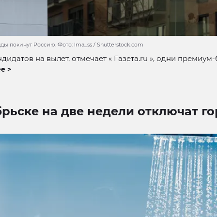
 покинут Россию. Фото: lma_ss / Shutterstock.com
ндидатов на вылет, отмечает « Газета.ru », одни премиум
е >
рьске на две недели отключат г