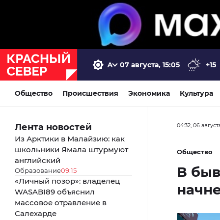
07 августа, 15:05
+15
Общество
Происшествия
Экономика
Культура
Лента новостей
04:32, 06 август
Из Арктики в Малайзию: как
школьники Ямала штурмуют
Общество
английский
В быв
Образование
09:15
«Личный позор»: владелец
начне
WASABI89 объяснил
массовое отравление в
Салехарде