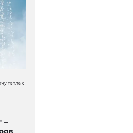
чу тепла с
 –
ров