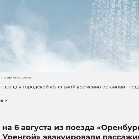
/ Shutterstock.com
газа для городской котельной временно остановит пода
е >
 на 6 августа из поезда «Оренбург
 Уренгой» эвакуировали пассажи