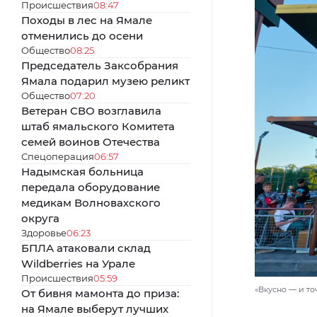
Происшествия
08:47
Походы в лес на Ямале
отменились до осени
Общество
08:25
Председатель Заксобрания
Ямала подарил музею реликт
Общество
07:20
Ветеран СВО возглавила
штаб ямальского Комитета
семей воинов Отечества
Спецоперация
06:57
Надымская больница
передала оборудование
медикам Волновахского
округа
Здоровье
06:23
БПЛА атаковали склад
Wildberries на Урале
Происшествия
05:59
«Вкусно — и точ
От бивня мамонта до приза:
на Ямале выберут лучших