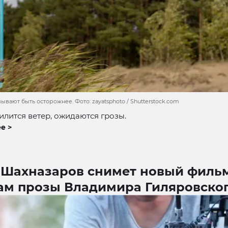
вают быть осторожнее. Фото: zayatsphoto / Shutterstock.com
илится ветер, ожидаются грозы.
е >
 Шахназаров снимет новый филь
ам прозы Владимира Гиляровско