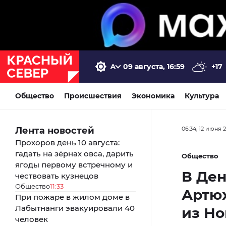
09 августа, 16:59
+17
Общество
Происшествия
Экономика
Культура
Лента новостей
06:34, 12 июня 
Прохоров день 10 августа:
гадать на зёрнах овса, дарить
Общество
ягоды первому встречному и
В Ден
чествовать кузнецов
Общество
11:33
Артюх
При пожаре в жилом доме в
Лабытнанги эвакуировали 40
из Но
человек