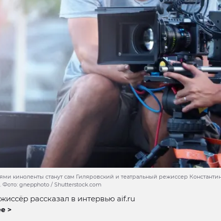
ями киноленты станут сам Гиляровский и театральный режиссер Константи
 Фото: gnepphoto / Shutterstock.com
жиссёр рассказал в интервью aif.ru
е >