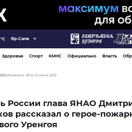
Яр-Сале
°C
Здоровье
Спорт
КМНС
Официально
Власть
Обр
2022
обновлено: 06:41, 12 июня 2022
ь России глава ЯНАО Дмитр
ов рассказал о герое-пожар
вого Уренгоя