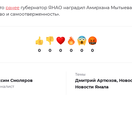
что
ранее
губернатор ЯНАО наградил Амирхана Мытыева
во и самоотверженность».
0
0
0
0
0
0
Темы
сим Смоляров
Дмитрий Артюхов,
Новос
налист
Новости Ямала