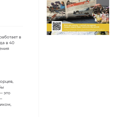
работает в
да в 40
нения
орцев,
бы
— это
—
ником,