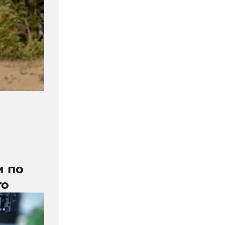
м по
го