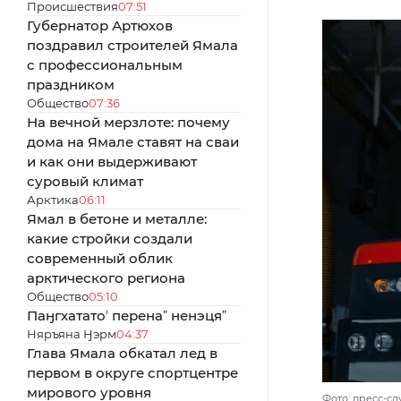
Происшествия
07:51
Губернатор Артюхов
поздравил строителей Ямала
с профессиональным
праздником
Общество
07:36
На вечной мерзлоте: почему
дома на Ямале ставят на сваи
и как они выдерживают
суровый климат
Арктика
06:11
Ямал в бетоне и металле:
какие стройки создали
современный облик
арктического региона
Общество
05:10
Паӈгхататоʼ перенаˮ ненэцяˮ
Няръяна Ӈэрм
04:37
Глава Ямала обкатал лед в
первом в округе спортцентре
мирового уровня
Фото: пресс-с