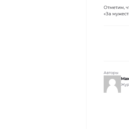
Отметим, 
«За мужест
Авторы
Мак
Жур