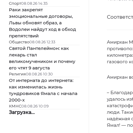
Спорт
08.08.26 14:35
Раки закрепят
эмоциональные договоры,
Соответс
Львы обновят образ, а
Водолеи найдут ход в обход
препятствий
Амирхан М
Общество
08.08.26 12:33
Святой Пантелеймон: как
противопож
лекарь стал
километрах
великомучеником и почему
газового к
его чтят 9 августа
Религия
08.08.26 10:30
Амирхан во
От интерната до интернета:
как изменилась жизнь
– Благодар
тундровиков Ямала с начала
удалось из
2000-х
катастрофи
КМНС
08.08.26 10:09
люди. Так
Загрузка...
надёжная о
Ямал! — п