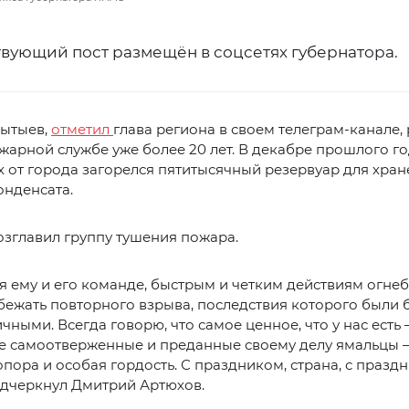
твующий пост размещён в соцсетях губернатора.
ытыев,
отметил
глава региона в своем телеграм-канале, 
арной службе уже более 20 лет. В декабре прошлого го
 от города загорелся пятитысячный резервуар для хра
онденсата.
зглавил группу тушения пожара.
я ему и его команде, быстрым и четким действиям огнеб
бежать повторного взрыва, последствия которого были 
чными. Всегда говорю, что самое ценное, что у нас есть 
ие самоотверженные и преданные своему делу ямальцы 
пора и особая гордость. С праздником, страна, с празд
одчеркнул Дмитрий Артюхов.