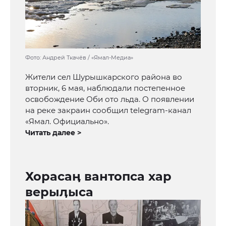
Фото: Андрей Ткачёв / «Ямал-Медиа»
Жители сел Шурышкарского района во
вторник, 6 мая, наблюдали постепенное
освобождение Оби ото льда. О появлении
на реке закраин сообщил telegram-канал
«Ямал. Официально».
Читать далее >
Хорасаӊ вантопса хар
верыӆыса