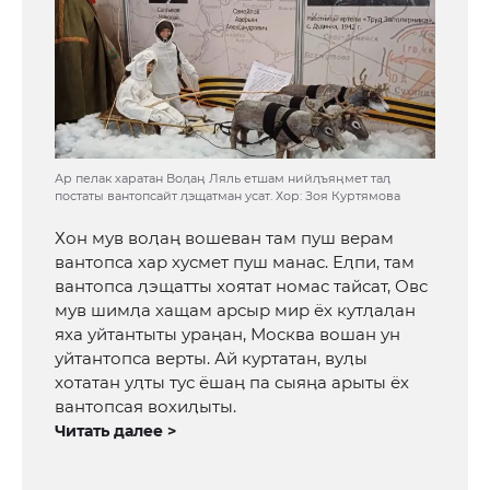
Ар пелак харатан Воӆаӊ Ляль етшам нийӆъяӊмет таӆ
постаты вантопсайт ӆэщатман усат. Хор: Зоя Куртямова
Хон мув воӆаӊ вошеван там пуш верам
вантопса хар хусмет пуш манас. Еӆпи, там
вантопса ӆэщатты хоятат номас тайсат, Овс
мув шимӆа хащам арсыр мир ёх кутӆаӆан
яха уйтантыты ураӊан, Москва вошан ун
уйтантопса верты. Ай куртатан, вуӆы
хотатан уӆты тус ёшаӊ па сыяӊа арыты ёх
вантопсая вохиӆыты.
Читать далее >