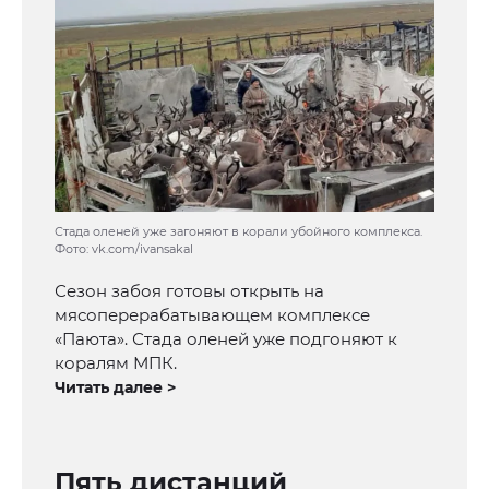
Стада оленей уже загоняют в корали убойного комплекса.
Фото: vk.com/ivansakal
Сезон забоя готовы открыть на
мясоперерабатывающем комплексе
«Паюта». Стада оленей уже подгоняют к
коралям МПК.
Читать далее >
Пять дистанций