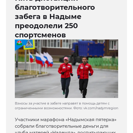
благотворительного
забега в Надыме
преодолели 250
спортсменов
Взносы за участие в забеге направят в помощь детям с
ограниченными возможностями. Фото: vk.com/nadymregion
Участники марафона «Надымская пятерка»
собрали благотворительные деньги для
клуба матерей «Надежда», воспитывающих