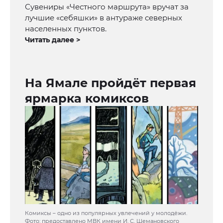
Сувениры «Честного маршрута» вручат за
лучшие «себяшки» в антураже северных
населенных пунктов.
Читать далее >
На Ямале пройдёт первая
ярмарка комиксов
Комиксы – одно из популярных увлечений у молодёжи.
Фото: предоставлено МВК имени И. С. Шемановского