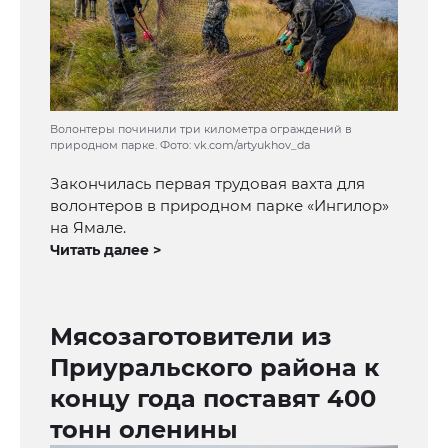
Волонтеры починили три километра ограждений в
природном парке. Фото: vk.com/artyukhov_da
Закончилась первая трудовая вахта для
волонтеров в природном парке «Ингилор»
на Ямале.
Читать далее >
Мясозаготовители из
Приуральского района к
концу года поставят 400
тонн оленины