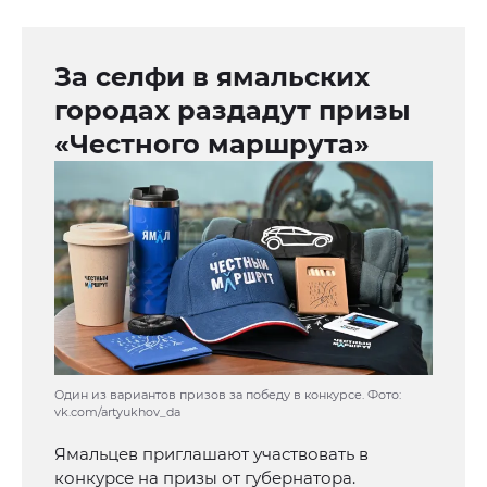
За селфи в ямальских
городах раздадут призы
«Честного маршрута»
Один из вариантов призов за победу в конкурсе. Фото:
vk.com/artyukhov_da
Ямальцев приглашают участвовать в
конкурсе на призы от губернатора.