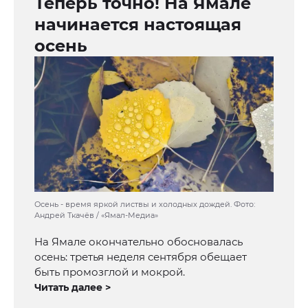
Теперь точно! На Ямале
начинается настоящая
осень
Осень - время яркой листвы и холодных дождей. Фото:
Андрей Ткачёв / «Ямал-Медиа»
На Ямале окончательно обосновалась
осень: третья неделя сентября обещает
быть промозглой и мокрой.
Читать далее >