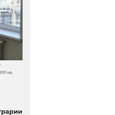
l
00 кв.
аграрии