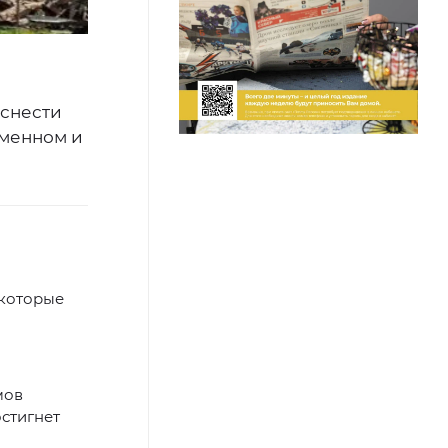
 снести
аменном и
екоторые
мов
остигнет