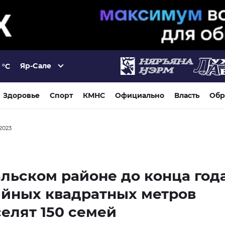
Яр-Сале
°C
Здоровье
Спорт
КМНС
Официально
Власть
Обр
2023
льском районе до конца года
ийных квадратных метров
елят 150 семей