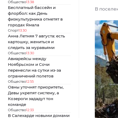
Общество
13:38
Бесплатный бассейн и
В поселен
флорбол: как День
физкультурника отметят в
городах Ямала
Спорт
13:30
Анна Летняя 7 августа: есть
картошку, жениться и
следить за муравьями
Общество
13:30
Авиарейсы между
Ноябрьском и Сочи
перенесли на сутки из-за
ограничений полетов
Общество
12:55
Овны уточнят приоритеты,
Девы укрепят систему, а
Козероги зададут тон
команде
Общество
12:33
В Салехарде новыми домами