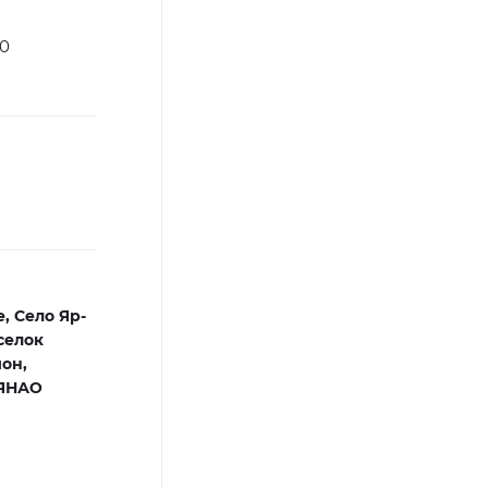
00
е,
Село Яр-
селок
он,
 ЯНАО