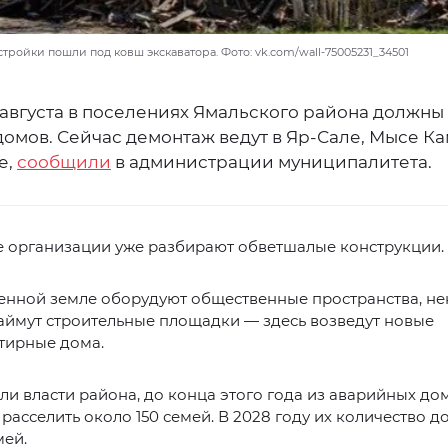
ройки пошли под ковш экскаватора. Фото: vk.com/wall-75005231_34501
 августа в поселениях Ямальского района должны
домов. Сейчас демонтаж ведут в Яр-Сале, Мысе К
е,
сообщили
в администрации муниципалитета.
 организации уже разбирают обветшалые конструкции.
енной земле оборудуют общественные пространства, н
аймут строительные площадки — здесь возведут новые
тирные дома.
ли власти района, до конца этого года из аварийных до
расселить около 150 семей. В 2028 году их количество д
мей.