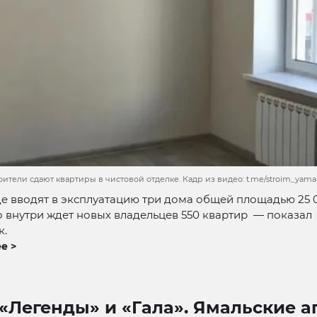
ители сдают квартиры в чистовой отделке. Кадр из видео: t.me/stroim_yama
е вводят в эксплуатацию три дома общей площадью 25 0
о внутри ждет новых владельцев 550 квартир — показал
к.
е >
«Легенды» и «Гала». Ямальские 