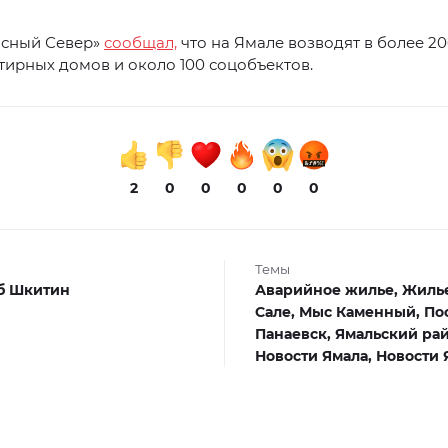
асный Север»
сообщал,
что на Ямале возводят в более 2
ирных домов и около 100 соцобъектов.
2
0
0
0
0
0
Темы
б Шкитин
Аварийное жилье,
Жиль
Сале,
Мыс Каменный,
По
Панаевск,
Ямальский рай
Новости Ямала,
Новости