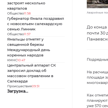
застроят несколько
кварталов
Аварийные пост
Общество
11:58
Губернатор Ямала поздравил
с новосельем салехардскую
До конца
семью Линник
почти 30 
Общество
11:57
Панаевск
Ямальцы отметят у
священной березы
Международный день
коренных народов
Подрядные
КМНС
10:47
Центральный аппарат СК
запросил доклад об
На расчищ
массовом отравлении в
площади з
Салехарде
многоквар
Происшествия
09:51
Загрузка...
Как отмети
планируют 
уже 570 се