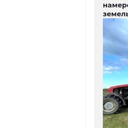
намере
земел