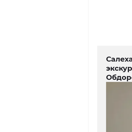
Салех
экску
Обдор