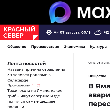
07 августа, 00:18
+12
Общество
Происшествия
Экономика
Культура
Лента новостей
06:43, 08 июня 
Названа причина отравления
38 человек роллами в
Общество
Салехарде
В Яма
Происшествия
14:59
Тихая охота на Ямале: какие
авар
грибы ищут северяне и где
прячутся самые щедрые
перес
полянки