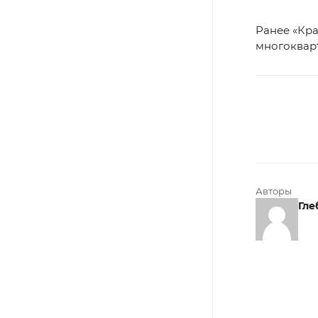
Ранее «Кр
многокварт
Авторы
Гле