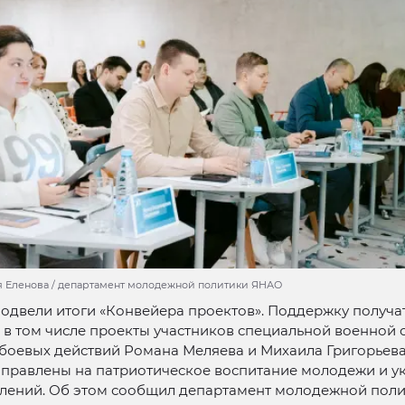
я Еленова / департамент молодежной политики ЯНАО
одвели итоги «Конвейера проектов». Поддержку получат
 в том числе проекты участников специальной военной 
боевых действий Романа Меляева и Михаила Григорьева
аправлены на патриотическое воспитание молодежи и у
олений. Об этом сообщил департамент молодежной пол