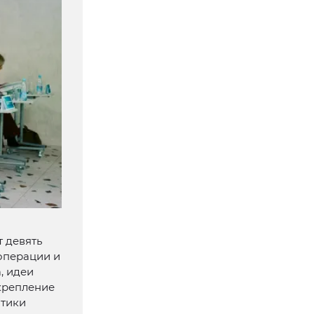
 девять
операции и
, идеи
крепление
итики