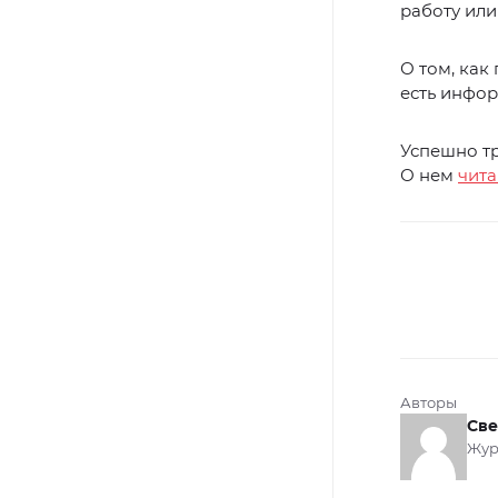
работу или
О том, как
есть инфо
Успешно тр
О нем
чита
Авторы
Све
Жур