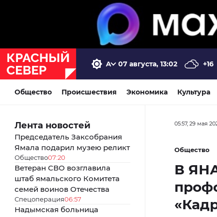
07 августа, 13:02
+16
Общество
Происшествия
Экономика
Культура
Лента новостей
05:57, 29 мая 20
Председатель Заксобрания
Ямала подарил музею реликт
Общество
Общество
07:20
В ЯН
Ветеран СВО возглавила
штаб ямальского Комитета
профо
семей воинов Отечества
Спецоперация
06:57
«Кад
Надымская больница