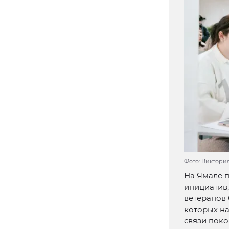
Фото: Виктори
На Ямале п
инициатив,
ветеранов 
которых н
связи пок