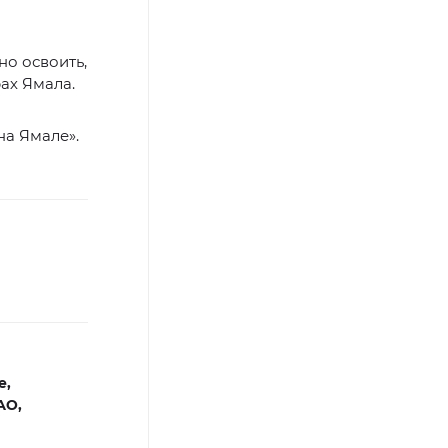
но освоить,
ах Ямала.
на Ямале».
е,
АО,