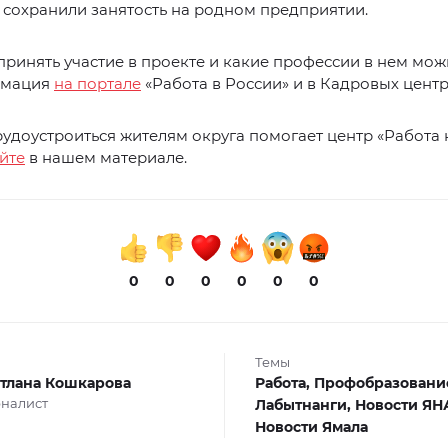
 сохранили занятость на родном предприятии.
 принять участие в проекте и какие профессии в нем мож
рмация
на портале
«Работа в России» и в Кадровых центр
удоустроиться жителям округа помогает центр «Работа 
йте
в нашем материале.
0
0
0
0
0
0
Темы
тлана Кошкарова
Работа,
Профобразовани
налист
Лабытнанги,
Новости ЯН
Новости Ямала