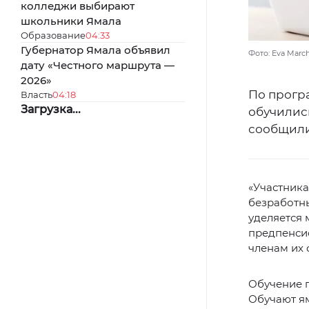
колледжи выбирают
школьники Ямала
Образование
04:33
Губернатор Ямала объявил
Фото: Eva Marc
дату «Честного маршрута —
2026»
По прогр
Власть
04:18
Загрузка...
обучилис
сообщили
«Участника
безработны
уделяется 
предпенси
членам их 
Обучение п
Обучают ям