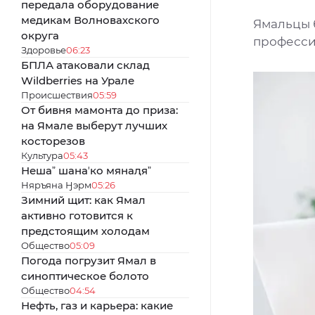
передала оборудование
медикам Волновахского
Ямальцы 
округа
професс
Здоровье
06:23
БПЛА атаковали склад
Wildberries на Урале
Происшествия
05:59
От бивня мамонта до приза:
на Ямале выберут лучших
косторезов
Культура
05:43
Нешаˮ шанаʼко мянаԯяˮ
Няръяна Ӈэрм
05:26
Зимний щит: как Ямал
активно готовится к
предстоящим холодам
Общество
05:09
Погода погрузит Ямал в
синоптическое болото
Общество
04:54
Нефть, газ и карьера: какие