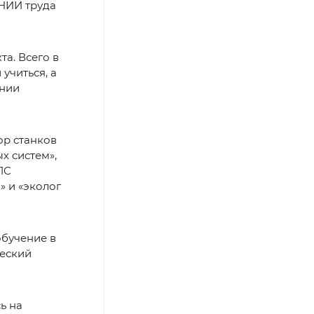
ВНИИ труда
та. Всего в
учиться, а
ении
ор станков
х систем»,
1С
» и «эколог
обучение в
ческий
ь на