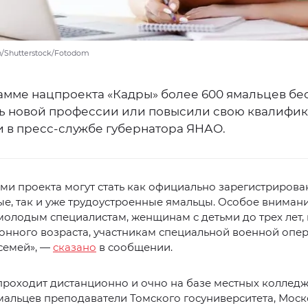
h/Shutterstock/Fotodom
амме нацпроекта «Кадры» более 600 ямальцев бе
ь новой профессии или повысили свою квалифи
 в пресс-службе губернатора ЯНАО.
ми проекта могут стать как официально зарегистриров
е, так и уже трудоустроенные ямальцы. Особое вниман
молодым специалистам, женщинам с детьми до трех лет,
онного возраста, участникам специальной военной опе
семей», —
сказано
в сообщении.
роходит дистанционно и очно на базе местных колледж
альцев преподаватели Томского госуниверситета, Моск