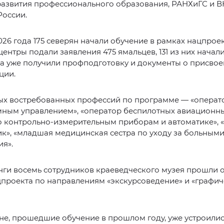
развития профессионального образования, РАНХиГС и 
России.
026 года 175 северян начали обучение в рамках нацпроек
ентры подали заявления 475 ямальцев, 131 из них начали 
ка уже получили профподготовку и документы о присво
ции.
ых востребованных профессий по программе — «операт
мным управлением», «оператор беспилотных авиационны
о контрольно-измерительным приборам и автоматике», «
к», «младшая медицинская сестра по уходу за больными
я».
ги восемь сотрудников краеведческого музея прошли 
цпроекта по направлениям «экскурсоведение» и «графи
не, прошедшие обучение в прошлом году, уже устроилис