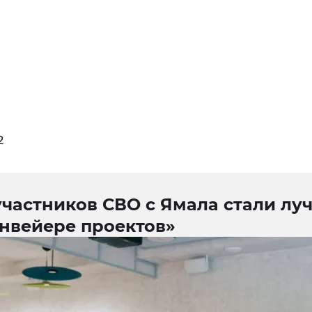
2
участников СВО с Ямала стали л
онвейере проектов»