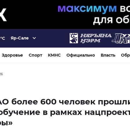
Яр-Сале
°C
Здоровье
Спорт
КМНС
Официально
Власть
Обр
26
АО более 600 человек прошл
бучение в рамках нацпроек
ры»