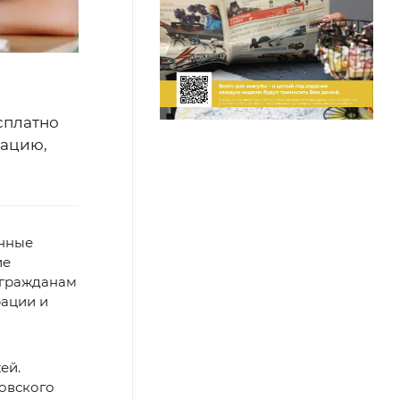
сплатно
кацию,
анные
ие
 гражданам
рации и
ей.
овского