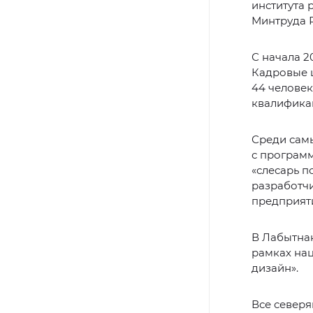
института 
Минтруда 
С начала 2
Кадровые ц
44 челове
квалифика
Среди сам
с програм
«слесарь п
разработчи
предприяти
В Лабытнан
рамках на
дизайн».
Все северя