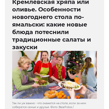
Кремлёвская хряпа или
оливье. Особенности
новогоднего стола по-
ямальски: какие новые
блюда потеснили
традиционные салаты и
закуски
Так ли уж важно - что окажется на столе, если за ним
соберется семья и друзья. Фото: BearFotos /