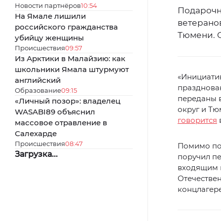
Новости партнёров
10:54
Подарочн
На Ямале лишили
ветерано
российского гражданства
Тюмени. 
убийцу женщины
Происшествия
09:57
Из Арктики в Малайзию: как
школьники Ямала штурмуют
«Инициати
английский
празднова
Образование
09:15
переданы 
«Личный позор»: владелец
округ и Тю
WASABI89 объяснил
говорится
массовое отравление в
Салехарде
Происшествия
08:47
Помимо под
Загрузка...
поручил п
входящим в
Отечестве
концлагер