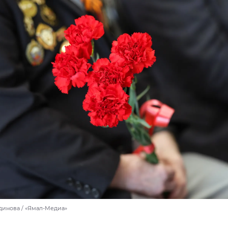
динова / «Ямал-Медиа»