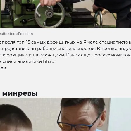
hutterstock/Fotodom
апреля топ-15 самых дефицитных на Ямале специалистов
 представители рабочих специальностей. В тройке лиде
резеровщики и шлифовщики. Каких еще профессионалов 
яснили аналитики hh.ru.
е >
’ минревы