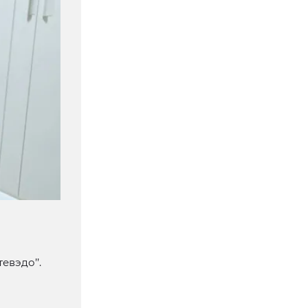
тевэдо’’.