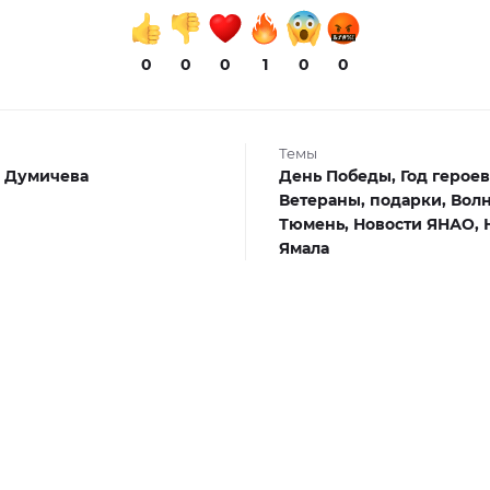
0
0
0
1
0
0
Темы
 Думичева
День Победы,
Год героев
Ветераны,
подарки,
Волн
Тюмень,
Новости ЯНАО,
Ямала