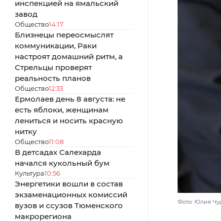
инспекцией на ямальский
завод
Общество
14:17
Близнецы переосмыслят
коммуникации, Раки
настроят домашний ритм, а
Стрельцы проверят
реальность планов
Общество
12:33
Ермолаев день 8 августа: не
есть яблоки, женщинам
лениться и носить красную
нитку
Общество
11:08
В детсадах Салехарда
начался кукольный бум
Культура
10:56
Энергетики вошли в состав
экзаменационных комиссий
Фото: Юлия Чу
вузов и ссузов Тюменского
макрорегиона