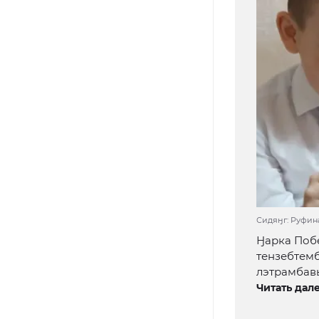
Сидяӈг: Руфина
Ӈарка Побе
тензебтемба
лэтрамбавы’’
Читать дале