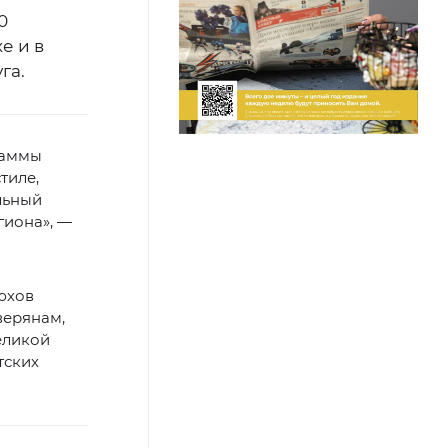
0
е и в
га.
раммы
тиле,
льный
гиона», —
юхов
верянам,
еликой
тских