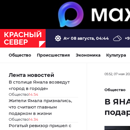
08 августа, 04:44
+9
Общество
Происшествия
Экономика
Культура
Лента новостей
05:52, 07 мая 20
В столице Ямала возведут
«город в городе»
Общество
Общество
14:54
В ЯНА
Жители Ямала признались,
что считают главным
подар
подарком в жизни
Общество
14:34
Рогатый ревизор пришел с