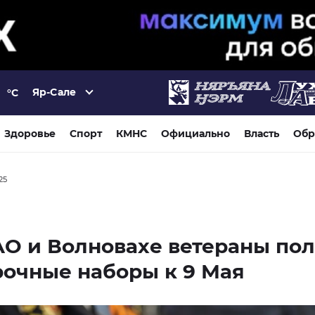
Яр-Сале
°C
Здоровье
Спорт
КМНС
Официально
Власть
Обр
25
О и Волновахе ветераны пол
очные наборы к 9 Мая