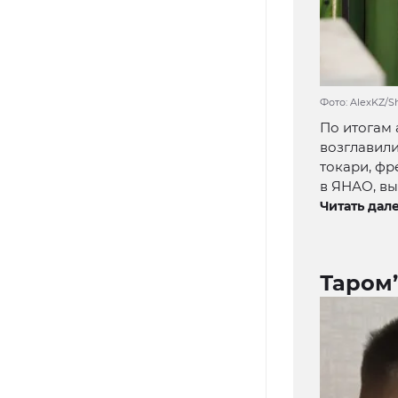
Фото: AlexKZ/S
По итогам 
возглавили
токари, ф
в ЯНАО, вы
Читать дале
Таром