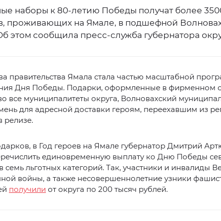
ые наборы к 80-летию Победы получат более 350
в, проживающих на Ямале, в подшефной Волновах
Об этом сообщила пресс-служба губернатора окру
ва правительства Ямала стала частью масштабной прог
ния Дня Победы. Подарки, оформленные в фирменном с
во все муниципалитеты округа, Волновахский муниципа
мень для адресной доставки героям, переехавшим из ре
в релизе.
арков, в Год героев на Ямале губернатор Дмитрий Арт
еречислить единовременную выплату ко Дню Победы се
 семь льготных категорий. Так, участники и инвалиды В
нной войны, а также несовершеннолетние узники фашис
ей
получили
от округа по 200 тысяч рублей.