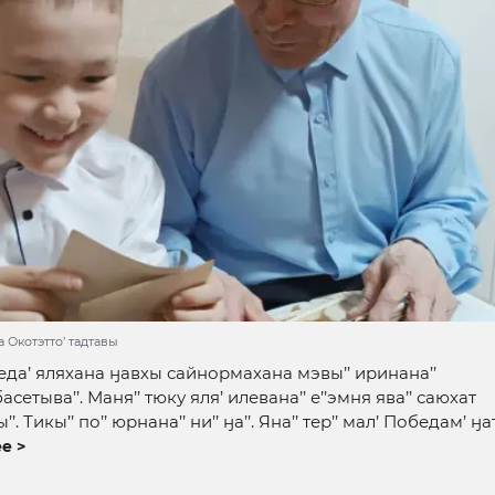
 Окотэтто’ тадтавы
да’ яляхана ӈавхы сайнормахана мэвы’’ иринана’’
сетыва’’. Маня’’ тюку яля’ илевана’’ е’’эмня ява’’ саюхат
. Тикы’’ по’’ юрнана’’ ни’’ ӈа’’. Яна’’ тер’’ мал’ Победам’ ӈа
е >