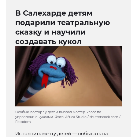
В Салехарде детям
подарили театральную
сказку и научили
создавать кукол
Особый восторг у детей вызвал мастер-класс по
управлению куклами. Фото: Africa Studio / shutterstock.com /
Fotodom
Исполнить мечту детей — побывать на