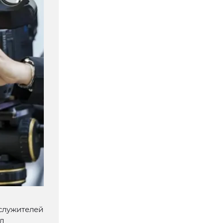
служителей
л