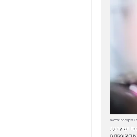
Фото: nampix / 
Депутат Г
в прокатну