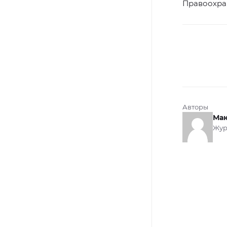
Правоохран
Авторы
Мак
Жур