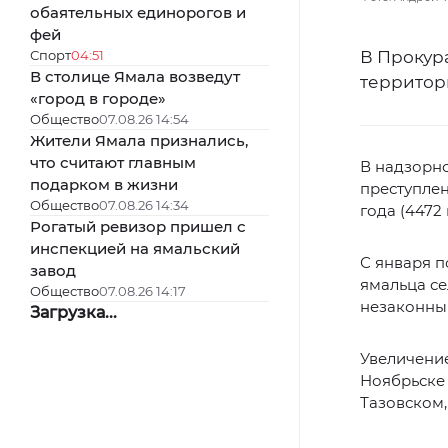
обаятельных единорогов и
фей
Спорт
04:51
В Прокур
В столице Ямала возведут
территори
«город в городе»
Общество
07.08.26 14:54
Жители Ямала признались,
что считают главным
В надзорно
подарком в жизни
преступлен
Общество
07.08.26 14:34
года (4472 
Рогатый ревизор пришел с
инспекцией на ямальский
С января п
завод
ямальца се
Общество
07.08.26 14:17
незаконны
Загрузка...
Увеличение
Ноябрьске
Тазовском