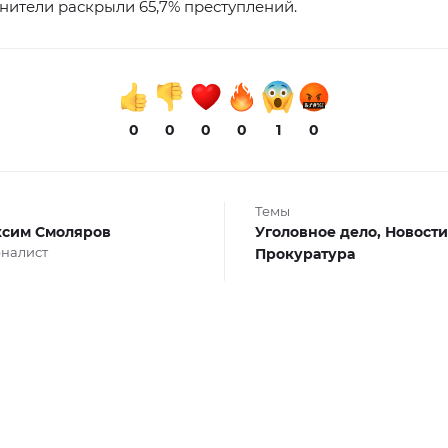
ители раскрыли 65,7% преступлений.
0
0
0
0
1
0
Темы
сим Смоляров
Уголовное дело,
Новости
налист
Прокуратура