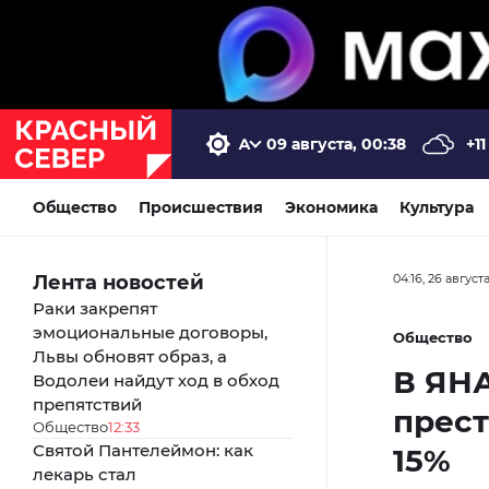
09 августа, 00:38
+11
Общество
Происшествия
Экономика
Культура
Лента новостей
04:16, 26 август
Раки закрепят
эмоциональные договоры,
Общество
Львы обновят образ, а
В ЯНА
Водолеи найдут ход в обход
препятствий
прест
Общество
12:33
Святой Пантелеймон: как
15%
лекарь стал