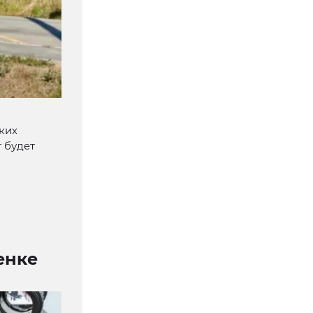
ких
 будет
енке