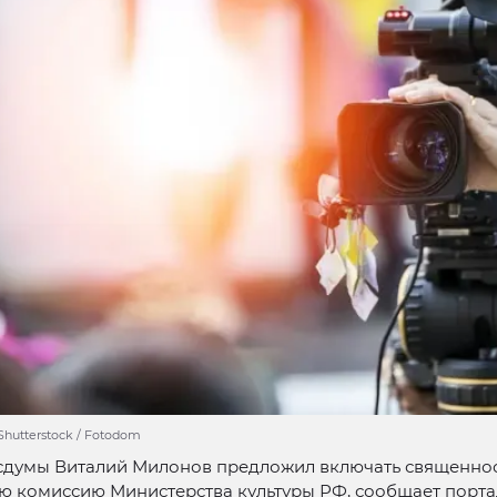
Shutterstock / Fotodom
осдумы Виталий Милонов предложил включать священно
ю комиссию Министерства культуры РФ, сообщает порта