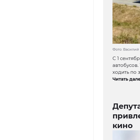
Фото: Василий
С 1 сентяб
автобусов.
ходить по 
Читать дале
Депут
привл
кино