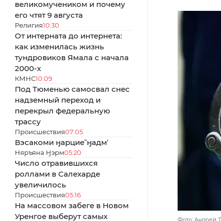
великомучеником и почему
его чтят 9 августа
Религия
10:30
От интерната до интернета:
как изменилась жизнь
тундровиков Ямала с начала
2000-х
КМНС
10:09
Под Тюменью самосвал снес
надземный переход и
перекрыл федеральную
трассу
Происшествия
07:05
Вэсакоми ӈарциеˮӈадмʼ
Няръяна Ӈэрм
05:20
Число отравившихся
роллами в Салехарде
увеличилось
Происшествия
05:16
На массовом забеге в Новом
Уренгое выберут самых
Фото: Андрей 