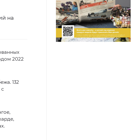
ий на
рованных
одом 2022
ежа. 132
 с
гое,
харде,
х.