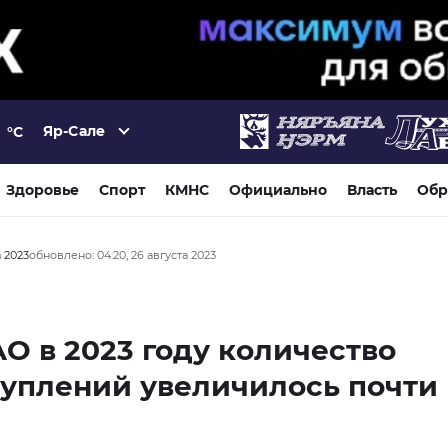
Яр-Сале
°C
Здоровье
Спорт
КМНС
Официально
Власть
Обр
а 2023
обновлено: 04:20, 26 августа 2023
О в 2023 году количество
уплений увеличилось почти 