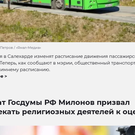
 Петров / «Ямал-Медиа»
ря в Салехарде изменят расписание движения пассажирс
 Теперь, как сообщают в мэрии, общественный транспорт
зимнему расписанию.
е >
ат Госдумы РФ Милонов призвал
екать религиозных деятелей к оц