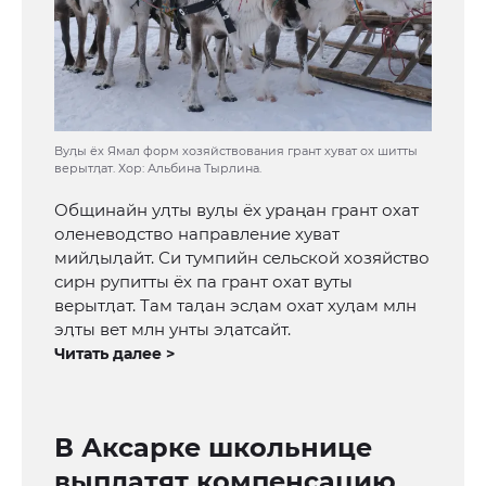
Вуӆы ёх Ямал форм хозяйствования грант хуват ох шитты
верытӆат. Хор: Альбина Тырлина.
Общинайн уӆты вуӆы ёх ураңан грант охат
оленеводство направление хуват
мийӆыӆайт. Си тумпийн сельской хозяйство
сирн рупитты ёх па грант охат вуты
верытӆат. Там таӆан эсӆам охат хуӆам млн
эӆты вет млн унты эӆатсайт.
Читать далее >
В Аксарке школьнице
выплатят компенсацию