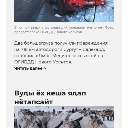
В ночной аварии пострадавших, предварительно, нет. Фото:
предоставлено ОГИБДД Нового Уренгоя
Два большегруза получили повреждения
на 718 км автодороги Сургут – Салехард,
сообщил « Ямал-Медиа » со ссылкой на
ОГИБДД Нового Уренгоя.
Читать далее >
Вуӆы ёх кеша яӆап
нётапсайт