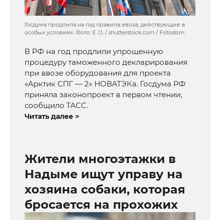
Госдума продлила на год правила ввоза, действующие в
особых условиях. Фото: E. O. / shutterstock.com / Fotodom
В РФ на год продлили упрощенную
процедуру таможенного декларирования
при ввозе оборудования для проекта
«Арктик СПГ — 2» НОВАТЭКа. Госдума РФ
приняла законопроект в первом чтении,
сообщило ТАСС.
Читать далее >
Жители многоэтажки в
Надыме ищут управу на
хозяина собаки, которая
бросается на прохожих