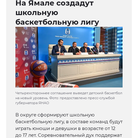
На Ямале создадут
школьную
баскетбольную лигу
Четырехстороннее соглашение выведет детский баскетбол
на новый уровень. Фото: предоставлено пресс-службой
губернатора ЯНАО
В округе сформируют школьную
баскетбольную лигу, в составе команд будут
играть юноши и девушки в возрасте от 12
до 17 лет. Соревновательный дух поддержат