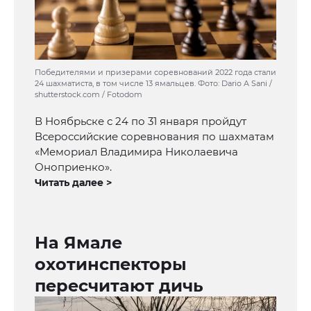
Победителями и призерами соревнований 2022 года стали
24 шахматиста, в том числе 13 ямальцев. Фото: Dario A Sani /
shutterstock.com / Fotodom
В Ноябрьске с 24 по 31 января пройдут
Всероссийские соревнования по шахматам
«Мемориал Владимира Николаевича
Оноприенко».
Читать далее >
На Ямале
охотинспекторы
пересчитают дичь