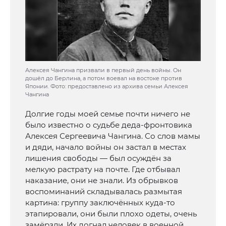
Алексея Чангина призвали в первый день войны. Он
дошёл до Берлина, а потом воевал на востоке против
Японии. Фото: предоставлено из архива семьи Алексея
Чангина
Долгие годы моей семье почти ничего не
было известно о судьбе деда-фронтовика
Алексея Сергеевича Чангина. Со слов мамы
и дяди, начало войны он застал в местах
лишения свободы — был осуждён за
мелкую растрату на почте. Где отбывал
наказание, они не знали. Из обрывков
воспоминаний складывалась размытая
картина: группу заключённых куда-то
этапировали, они были плохо одеты, очень
замёрзли. Их догнал человек в военной