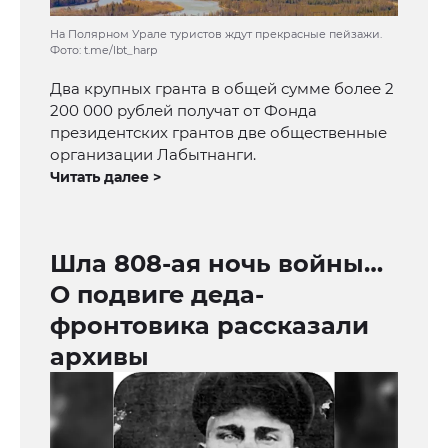
На Полярном Урале туристов ждут прекрасные пейзажи.
Фото: t.me/lbt_harp
Два крупных гранта в общей сумме более 2
200 000 рублей получат от Фонда
президентских грантов две общественные
организации Лабытнанги.
Читать далее >
Шла 808-ая ночь войны…
О подвиге деда-
фронтовика рассказали
архивы