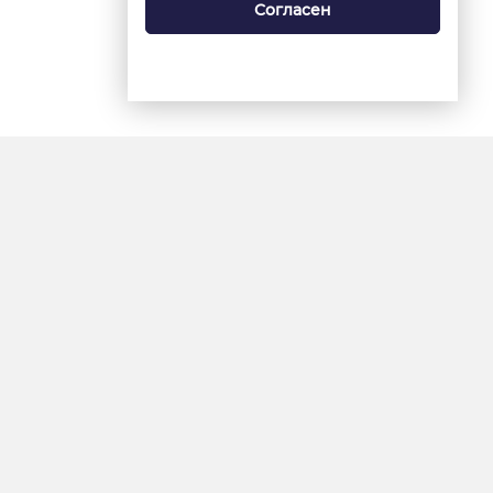
Согласен
18+
«Ямал-Медиа»
Интернет-сайт «Красный
Север»
«Север-Пресс»