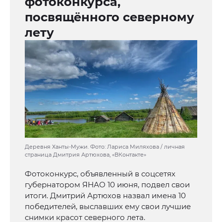
фотоконкурса,
посвящённого северному
лету
Деревня Ханты-Мужи. Фото: Лариса Миляхова / личная
страница Дмитрия Артюхова, «ВКонтакте»
Фотоконкурс, объявленный в соцсетях
губернатором ЯНАО 10 июня, подвел свои
итоги. Дмитрий Артюхов назвал имена 10
победителей, выславших ему свои лучшие
снимки красот северного лета.