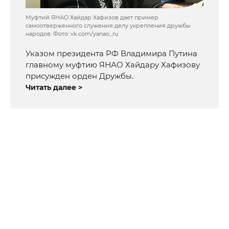
Муфтий ЯНАО Хайдар Хафизов дает пример
самоотверженного служения делу укрепления дружбы
народов. Фото: vk.com/yanao_ru
Указом президента РФ Владимира Путина
главному муфтию ЯНАО Хайдару Хафизову
присужден орден Дружбы.
Читать далее >