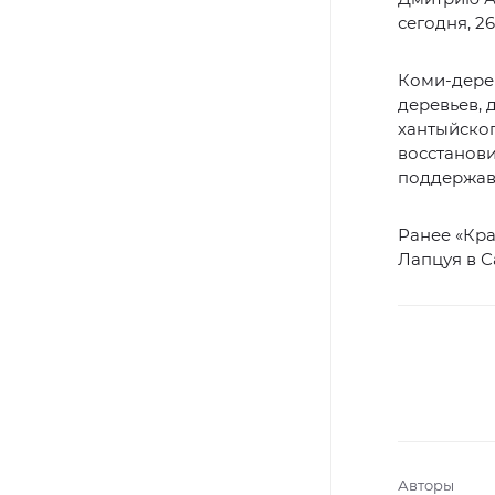
сегодня, 26
Коми-дерев
деревьев, 
хантыйског
восстанови
поддержав
Ранее «Кр
Лапцуя в С
Авторы