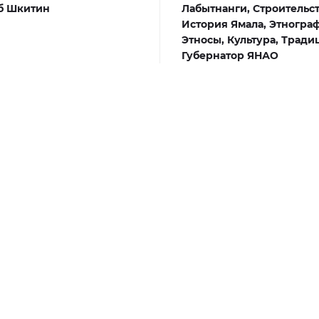
б Шкитин
Лабытнанги,
Строительс
История Ямала,
Этнограф
Этносы,
Культура,
Тради
Губернатор ЯНАО