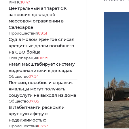
КМНС
10:47
Центральный аппарат СК
запросил доклад об
массовом отравлении в
Салехарде
Происшествия
09:51
Суд в Новом Уренгое списал
кредитные долги погибшего
на СВО бойца
Спецоперация
08:25
Ямал масштабирует систему
видеоаналитики в детсадах
Общество
07:54
Пенсии, пособия и справки:
ямальцы могут получать
соцуслуги не выходя из дома
Общество
07:05
В Лабытнанги раскрыли
крупную аферу с
недвижимостью
Происшествия
06:57