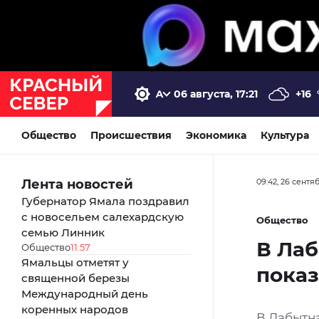
06 августа, 17:21
+16
Общество
Происшествия
Экономика
Культура
Лента новостей
09:42, 26 сентя
Губернатор Ямала поздравил
с новосельем салехардскую
Общество
семью Линник
В Лаб
Общество
11:57
Ямальцы отметят у
показ
священной березы
Международный день
коренных народов
В Лабытн