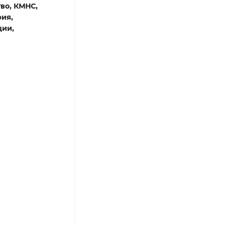
тво,
КМНС,
ия,
ции,