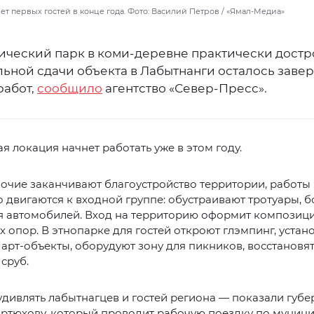
т первых гостей в конце года. Фото: Василий Петров / «Ямал-Медиа»
ический парк в коми-деревне практически достр
льной сдачи объекта в Лабытнанги осталось заве
работ,
сообщило
агентство «Север-Пресс».
я локация начнет работать уже в этом году.
очие заканчивают благоустройство территории, работы
 двигаются к входной группе: обустраивают тротуары, 
я автомобилей. Вход на территорию оформит композици
 опор. В этнопарке для гостей откроют глэмпинг, устан
арт-объекты, оборудуют зону для пикников, восстановя
сруб.
удивлять лабытнагцев и гостей региона — показали губе
ртюхову, который проводит рабочую поездку по муници