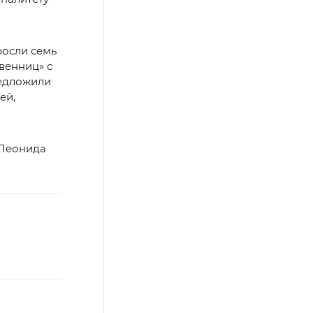
росли семь
венниц» с
редложили
ей,
 Леонида