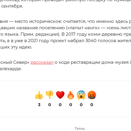
 сентября.
ня — место историческое: считается, что именно здесь 
давших название поселению («лапыт нангк» — «семь лист
о языка. Прим. редакции). В 2017 году коми-деревню п
ть, а в уже в 2021 году проект набрал 3040 голосов жител
ших эту идею.
асный Север»
рассказал
о ходе реставрации дома-музея
алехарде.
3
0
0
0
0
0
Темы