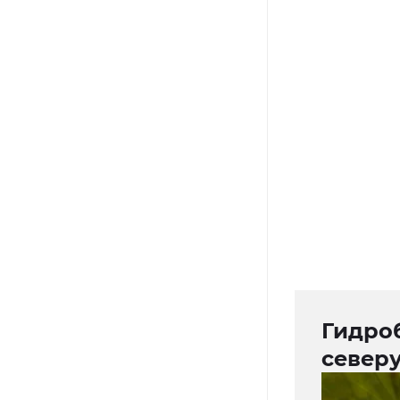
Гидро
север