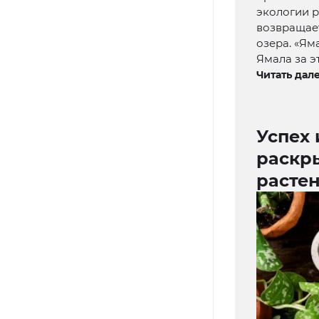
экологии 
возвращает
озера. «Ям
Ямала за э
Читать дале
Успех 
раскр
расте