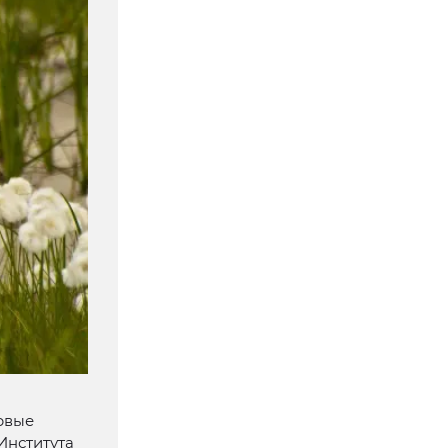
рвые
Института