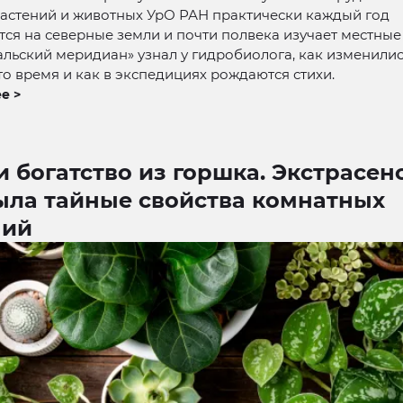
растений и животных УрО РАН практически каждый год
ся на северные земли и почти полвека изучает местные
альский меридиан» узнал у гидробиолога, как изменили
то время и как в экспедициях рождаются стихи.
е >
и богатство из горшка. Экстрасен
ыла тайные свойства комнатных
ний