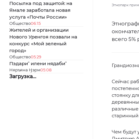
Посылка под защитой: на
Этнопарк приме
Ямале заработала новая
услуга «Почты России»
Этнограф
Общество
06:15
Жителей и организации
окончате
Нового Уренгоя позвали на
всего 5% 
конкурс «Мой зеленый
город»
Общество
05:29
Пэдариˮ илени нядабиˮ
Грандиозна
Няръяна Ӈэрм
05:08
Загрузка...
Сейчас раб
постепенно
стоянку дл
деревянных
различные 
старинный 
Чем будут 
Дмитрию А