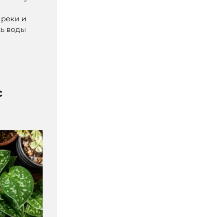
 реки и
сь воды
с