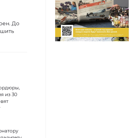
оен. До
ршить
бордюры,
я из 30
овят
т
рнатору
палитету