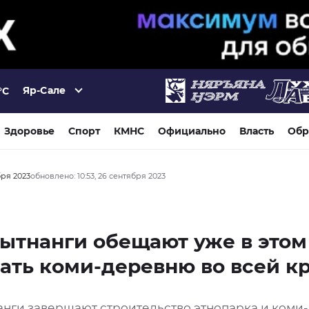
Яр-Сале
°C
Здоровье
Спорт
КМНС
Официально
Власть
Обр
бря 2023
обновлено: 10:53, 26 сентября 2023
ытнанги обещают уже в этом
ать коми-деревню во всей к
анги завершают строительство этнопарка и коми