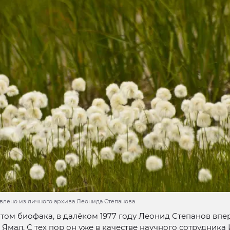
авлено из личного архива Леонида Степанова
том биофака, в далёком 1977 году Леонид Степанов впе
 Ямал. С тех пор он уже в качестве научного сотрудника 