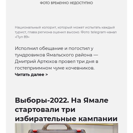
Национальный колорит, который может испытать каждый
турист, глава региона оценил высоко. Фото: telegram-канал
«Пул 89»
Исполнил обещание и погостил у
тундровиков Ямальского района —
Дмитрий Артюхов провел три дня в
гостеприимном чуме кочевников.
Читать далее >
Выборы-2022. На Ямале
стартовали три
избирательные кампании