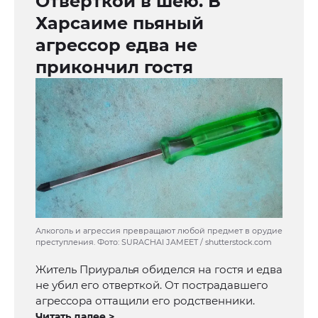
Отверткой в шею. В
Харсаиме пьяный
агрессор едва не
прикончил гостя
Алкоголь и агрессия превращают любой предмет в орудие
преступления. Фото: SURACHAI JAMEET / shutterstock.com
Житель Приуралья обиделся на гостя и едва
не убил его отверткой. От пострадавшего
агрессора оттащили его родственники.
Читать далее >