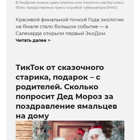
В ЭкоДоме можно сдать пластик или посетить мастер-класс.
Фото: предоставлено пресс-службой губернатора ЯНАО
Красивой финальной точкой Года экологии
на Ямале стало большое событие — в
Салехарде открыли первый ЭкоДом.
Читать далее >
ТикТок от сказочного
старика, подарок – с
родителей. Сколько
попросит Дед Мороз за
поздравление ямальцев
на дому