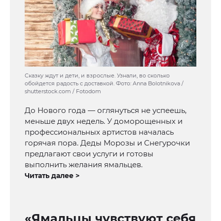
Сказку ждут и дети, и взрослые. Узнали, во сколько
обойдется радость с доставкой. Фото: Anna Bolotnikova /
shutterstock.com / Fotodom
До Нового года — оглянуться не успеешь,
меньше двух недель. У доморощенных и
профессиональных артистов началась
горячая пора. Деды Морозы и Снегурочки
предлагают свои услуги и готовы
выполнить желания ямальцев.
Читать далее >
«Ямальцы чувствуют себя