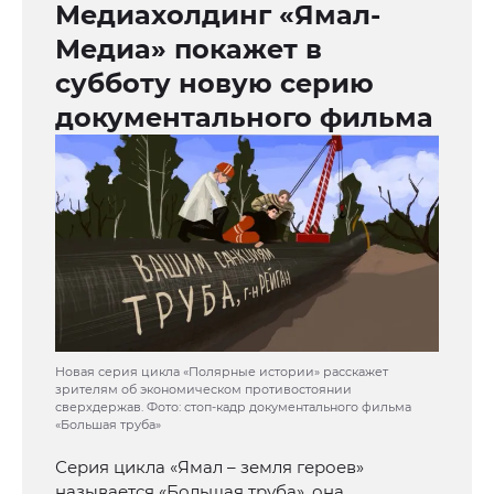
Медиахолдинг «Ямал-
Медиа» покажет в
субботу новую серию
документального фильма
Новая серия цикла «Полярные истории» расскажет
зрителям об экономическом противостоянии
сверхдержав. Фото: стоп-кадр документального фильма
«Большая труба»
Серия цикла «Ямал – земля героев»
называется «Большая труба», она