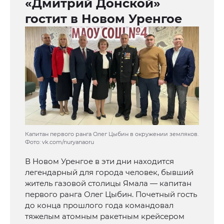
«Дмитрий Донской»
гостит в Новом Уренгое
Капитан первого ранга Олег Цыбин в окружении земляков.
Фото: vk.com/nuryanaoru
В Новом Уренгое в эти дни находится
легендарный для города человек, бывший
житель газовой столицы Ямала — капитан
первого ранга Олег Цыбин. Почетный гость
до конца прошлого года командовал
тяжелым атомным ракетным крейсером