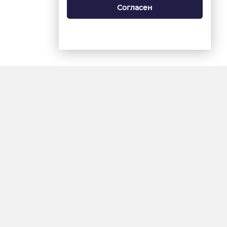
Согласен
18+
«Ямал-Медиа»
Интернет-сайт «Красный
Север»
«Север-Пресс»