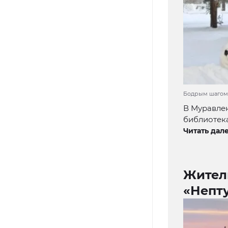
Бодрым шагом 
В Муравле
библиотека
Читать дале
Жител
«Непт