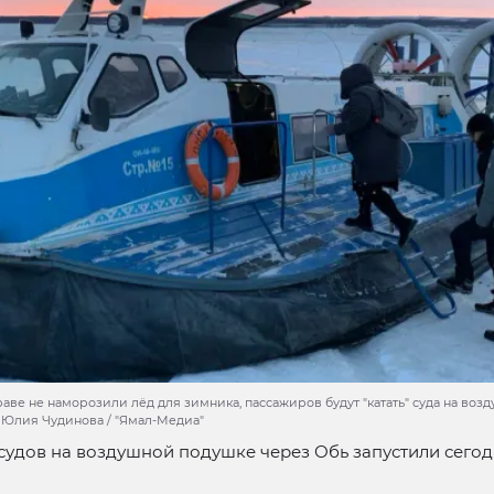
аве не наморозили лёд для зимника, пассажиров будут "катать" суда на воз
: Юлия Чудинова / "Ямал-Медиа"
удов на воздушной подушке через Обь запустили сегодн