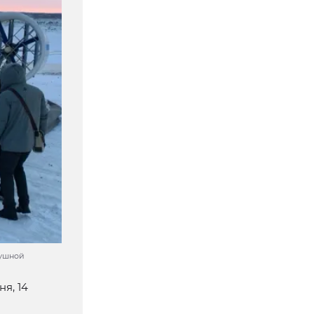
душной
я, 14