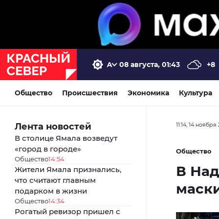
08 августа, 01:43
+8
Общество
Происшествия
Экономика
Культура
Лента новостей
11:14, 14 ноября
В столице Ямала возведут
«город в городе»
Общество
Общество
14:54
В На
Жители Ямала признались,
что считают главным
маски
подарком в жизни
Общество
14:34
Рогатый ревизор пришел с