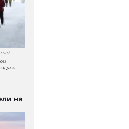
lenko/
вом
здухе.
ели на