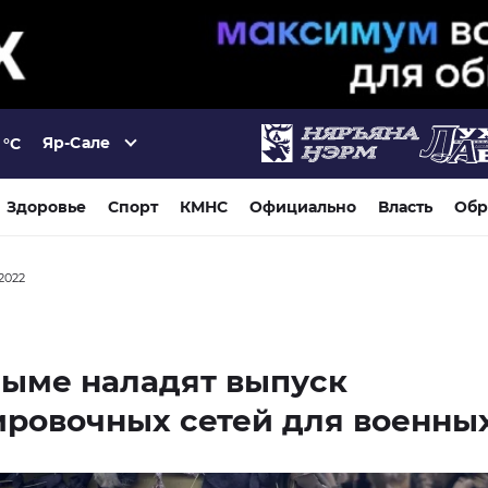
Яр-Сале
°C
Здоровье
Спорт
КМНС
Официально
Власть
Обр
 2022
дыме наладят выпуск
ровочных сетей для военны