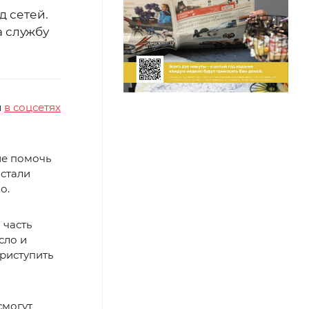
д сетей.
а службу
л
в соцсетях
ие помочь
стали
о.
 часть
сло и
риступить
смогут