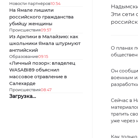
Новости партнёров
10:54
Надымски
На Ямале лишили
Эти сети 
российского гражданства
российск
убийцу женщины
Происшествия
09:57
Из Арктики в Малайзию: как
школьники Ямала штурмуют
О планах 
английский
обществен
Образование
09:15
«Личный позор»: владелец
WASABI89 объяснил
Он сообщил
массовое отравление в
военным и
Салехарде
разработки
Происшествия
08:47
Загрузка...
Сейчас в Н
материалов
тратить св
уже через 
Как только