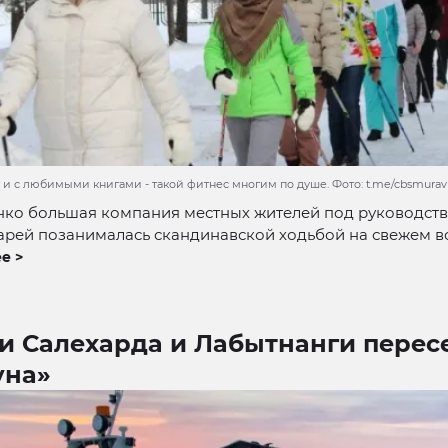
и с любимыми книгами - такой фитнес многим по душе. Фото: t.me/cbsmurav
нко большая компания местных жителей под руководст
рей позанималась скандинавской ходьбой на свежем во
е >
и Салехарда и Лабытнанги перес
уна»