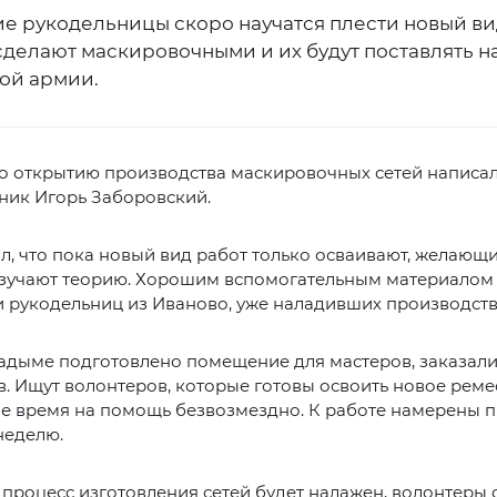
е рукодельницы скоро научатся плести новый ви
сделают маскировочными и их будут поставлять н
ой армии.
по открытию производства маскировочных сетей написа
ник Игорь Заборовский.
, что пока новый вид работ только осваивают, желающ
зучают теорию. Хорошим вспомогательным материалом 
 рукодельниц из Иваново, уже наладивших производств
адыме подготовлено помещение для мастеров, заказали
. Ищут волонтеров, которые готовы освоить новое реме
ое время на помощь безвозмездно. К работе намерены п
неделю.
 процесс изготовления сетей будет налажен, волонтеры 