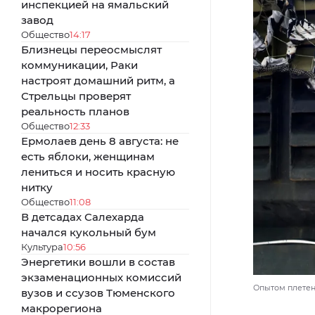
инспекцией на ямальский
завод
Общество
14:17
Близнецы переосмыслят
коммуникации, Раки
настроят домашний ритм, а
Стрельцы проверят
реальность планов
Общество
12:33
Ермолаев день 8 августа: не
есть яблоки, женщинам
лениться и носить красную
нитку
Общество
11:08
В детсадах Салехарда
начался кукольный бум
Культура
10:56
Энергетики вошли в состав
экзаменационных комиссий
Опытом плетени
вузов и ссузов Тюменского
макрорегиона