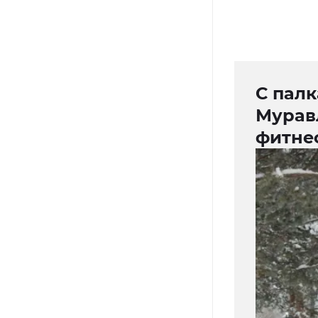
С пал
Мурав
фитне