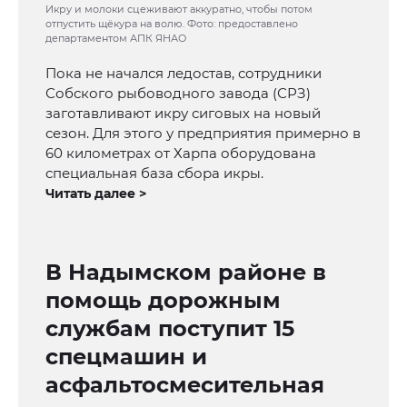
Икру и молоки сцеживают аккуратно, чтобы потом
отпустить щёкура на волю. Фото: предоставлено
департаментом АПК ЯНАО
Пока не начался ледостав, сотрудники
Собского рыбоводного завода (СРЗ)
заготавливают икру сиговых на новый
сезон. Для этого у предприятия примерно в
60 километрах от Харпа оборудована
специальная база сбора икры.
Читать далее >
В Надымcком районе в
помощь дорожным
службам поступит 15
спецмашин и
асфальтосмесительная