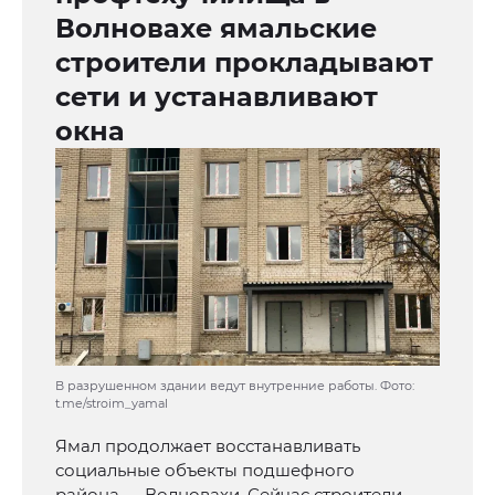
Волновахе ямальские
строители прокладывают
сети и устанавливают
окна
В разрушенном здании ведут внутренние работы. Фото:
t.me/stroim_yamal
Ямал продолжает восстанавливать
социальные объекты подшефного
района — Волновахи. Сейчас строители