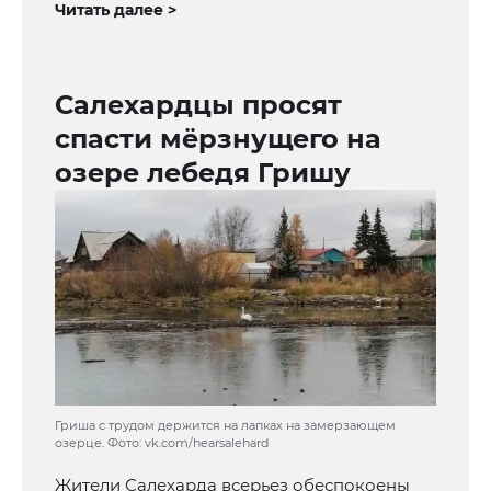
Читать далее >
Салехардцы просят
спасти мёрзнущего на
озере лебедя Гришу
Гриша с трудом держится на лапках на замерзающем
озерце. Фото: vk.com/hearsalehard
Жители Салехарда всерьез обеспокоены