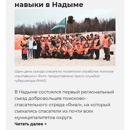
навыки в Надыме
Один день съезда спасатели посвятили отработке поисков
«пропавших». Фото: предоставлено пресс-службой
губернатора ЯНАО
В Надыме состоялся первый региональный
съезд добровольцев поисково-
спасательного отряда «Ямал», на который
съехались спасатели из почти всех
муниципалитетов округа.
Читать далее >