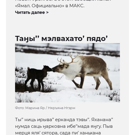
«Ямал. Официально» в МАКС.
Читать далее >
Таӈы’’ мэлвахато’ пядо’
Фото: Марина Яр / Няръяна Нгэрм
Ты’’ ниць ирыва’’ ерканда тэвы’’. Яханана’’
нумда саць ӈарковна ибе’’мада яӈгу. Пыв
мерця яля’ сятора, сада пи’ ханьхана