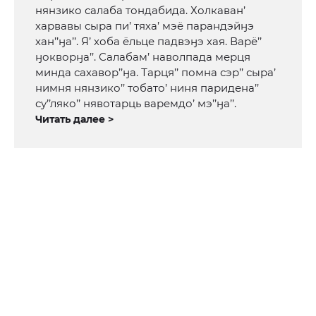
нянзико салаба тондабида. Холкаван’
харвавы сыра пи’ тяха’ мэё парандэйӈэ
хан’’ӈа’’. Я’ хоба ёльце падвэӈэ хая. Варё’’
ӈокворӈа’’. Салабам’ наволпада мерця
минда сахавор’’ӈа. Тарця’’ помна сэр’’ сыра’
нимня нянзико’’ тобато’ ниня паридена’’
су’’ляко’’ нявотарць варемдо’ мэ’’ӈа’’.
Читать далее >