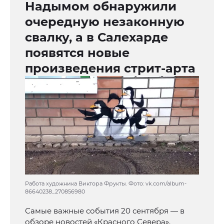
Надымом обнаружили
очередную незаконную
свалку, а в Салехарде
появятся новые
произведения стрит-арта
Работа художника Виктора Фрукты. Фото: vk.com/album-
86640238_270856980
Самые важные события 20 сентября — в
обзоре новостей «Красного Севера».