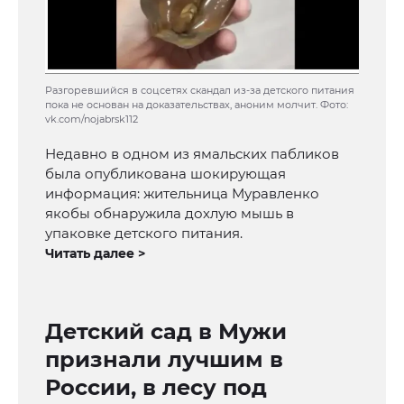
Разгоревшийся в соцсетях скандал из-за детского питания
пока не основан на доказательствах, аноним молчит. Фото:
vk.com/nojabrsk112
Недавно в одном из ямальских пабликов
была опубликована шокирующая
информация: жительница Муравленко
якобы обнаружила дохлую мышь в
упаковке детского питания.
Читать далее >
Детский сад в Мужи
признали лучшим в
России, в лесу под