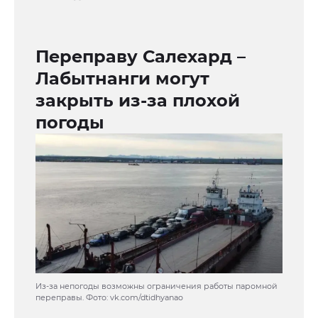
Переправу Салехард –
Лабытнанги могут
закрыть из-за плохой
погоды
Из-за непогоды возможны ограничения работы паромной
переправы. Фото: vk.com/dtidhyanao