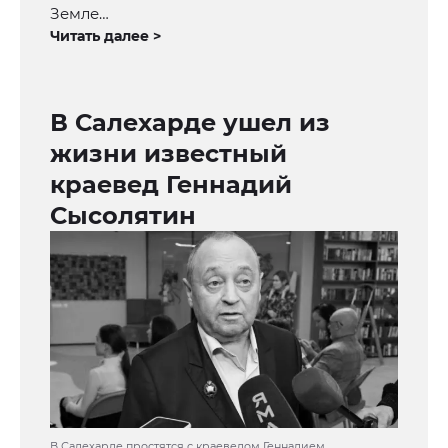
Земле…
Читать далее >
В Салехарде ушел из
жизни известный
краевед Геннадий
Сысолятин
В Салехарде простятся с краеведом Геннадием