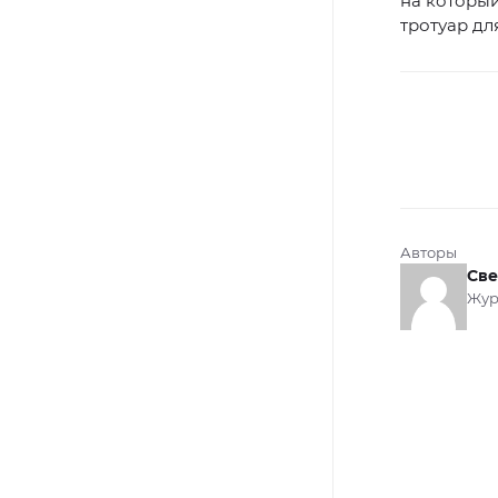
на который
тротуар д
Авторы
Све
Жур