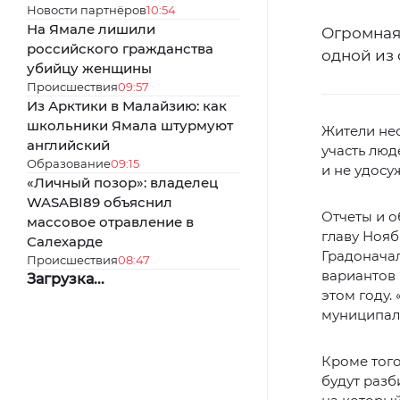
Новости партнёров
10:54
На Ямале лишили
Огромная 
российского гражданства
одной из
убийцу женщины
Происшествия
09:57
Из Арктики в Малайзию: как
школьники Ямала штурмуют
Жители нео
английский
участь люд
Образование
09:15
и не удосу
«Личный позор»: владелец
WASABI89 объяснил
Отчеты и о
массовое отравление в
главу Нояб
Салехарде
Градоначал
Происшествия
08:47
вариантов
Загрузка...
этом году.
муниципал
Кроме того
будут разб