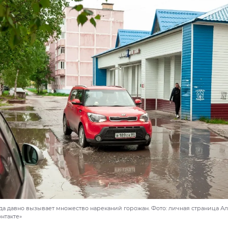
да давно вызывает множество нареканий горожан. Фото: личная страница А
нтакте»