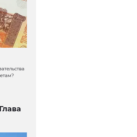
зательства
четам?
Глава