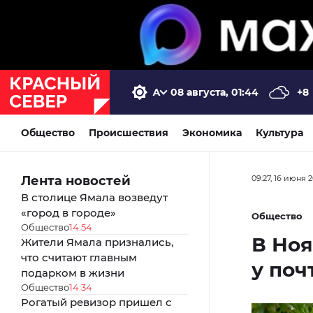
08 августа, 01:44
+8
Общество
Происшествия
Экономика
Культура
Лента новостей
09:27, 16 июня 
В столице Ямала возведут
«город в городе»
Общество
Общество
14:54
В Но
Жители Ямала признались,
что считают главным
у поч
подарком в жизни
Общество
14:34
Рогатый ревизор пришел с