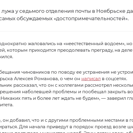
лужа у седьмого отделения почты в Ноябрьске да
 самых обсуждаемых «достопримечательностей».
днократно жаловались на «неестественный водоем», но
ей, которым приходится преодолевать преграду, на деле
жился.
бещания чиновников по поводу ее устранения не устро
рьска Алексея Романова, о чем он
написал
в соцсетях.
ьник рассказал, что он с коллегами рассмотрел несколь
 решения наболевшей проблемы и пообещал закрыть во
 «Никаких пять и более лет ждать не будем», — заверил гл
итета.
, он добавил, что и с другими проблемными местами в 
ираться. Для начала приведут в порядок проезд возле ш