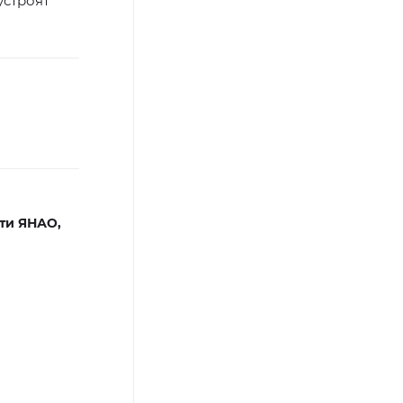
устроят
ти ЯНАО,