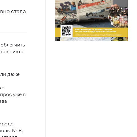
вно стала
 облегчить
 так никто
или даже
ко
прос уже в
ава
городе
колы № 8,