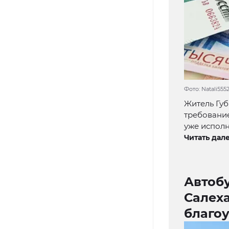
Фото: Natali555
Житель Губ
требование
уже исполн
Читать дале
Автобу
Салеха
благо