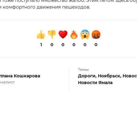
 тоже поступало множество жалоб. Этим летом здесь об
ля комфортного движения пешеходов.
1
0
0
0
0
0
Темы
тлана Кошкарова
Дороги,
Ноябрьск,
Новос
налист
Новости Ямала