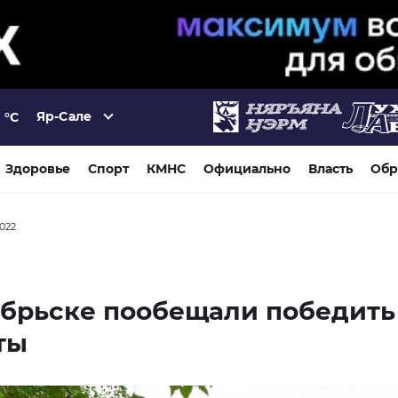
Яр-Сале
°C
Здоровье
Спорт
КМНС
Официально
Власть
Обр
2022
ябрьске пообещали победить
ты