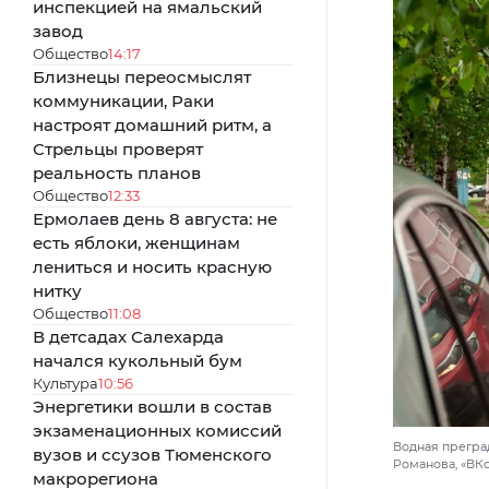
инспекцией на ямальский
завод
Общество
14:17
Близнецы переосмыслят
коммуникации, Раки
настроят домашний ритм, а
Стрельцы проверят
реальность планов
Общество
12:33
Ермолаев день 8 августа: не
есть яблоки, женщинам
лениться и носить красную
нитку
Общество
11:08
В детсадах Салехарда
начался кукольный бум
Культура
10:56
Энергетики вошли в состав
экзаменационных комиссий
Водная прегра
вузов и ссузов Тюменского
Романова, «ВКо
макрорегиона