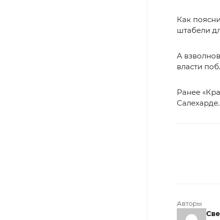
Как поясни
штабели д
А взволнов
власти поб
Ранее «Кр
Салехарде.
Авторы
Све