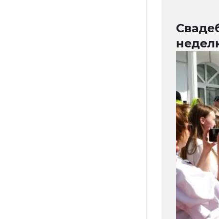
Свадеб
недел