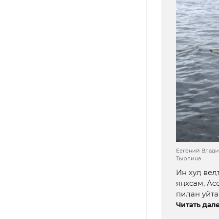
Евгений Владим
Тырлина
Ин хуӆ веӆ
яңхсам, Ас
пиӆан уйта
Читать дале