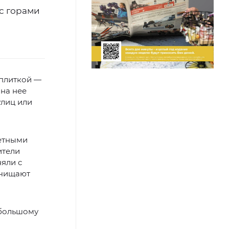
с горами
 плиткой —
 на нее
улиц или
жетными
ители
няли с
счищают
 большому