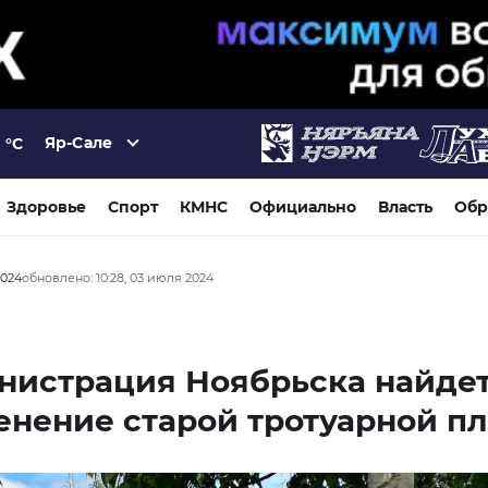
Яр-Сале
°C
Здоровье
Спорт
КМНС
Официально
Власть
Обр
2024
обновлено: 10:28, 03 июля 2024
нистрация Ноябрьска найде
нение старой тротуарной п