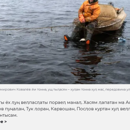
ирович Ковалёв йи тонна, ущ тыӆасян – хуӆам тонна хуӆ мас, передовика уӆ
ты ёх ӆуң веӆпасӆаты пораеӆ манаӆ. Хасям ӆапатан ма А
ов пуңаӆан, Тук ӆоран, Карвошан, Посӆов куртан хуӆ веӆ
нтысам.
е >