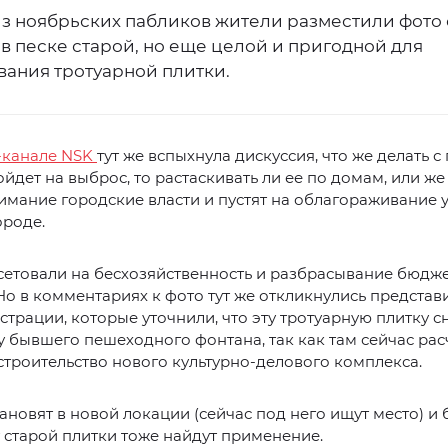
из ноябрьских пабликов жители разместили фото 
в песке старой, но еще целой и пригодной для
вания тротуарной плитки.
-канале NSK
тут же вспыхнула дискуссия, что же делать с
ойдет на выброс, то растаскивать ли ее по домам, или же
имание городские власти и пустят на облагораживание 
ороде.
сетовали на бесхозяйственность и разбрасывание бюд
Но в комментариях к фото тут же откликнулись представ
трации, которые уточнили, что эту тротуарную плитку с
 бывшего пешеходного фонтана, так как там сейчас ра
строительство нового культурно-делового комплекса.
ановят в новой локации (сейчас под него ищут место) и
 старой плитки тоже найдут применение.