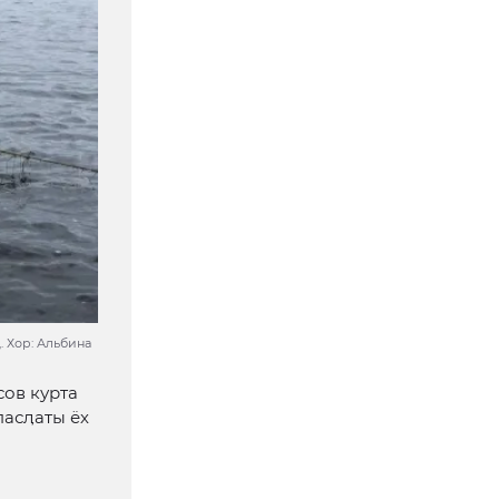
. Хор: Альбина
сов курта
пасӆаты ёх