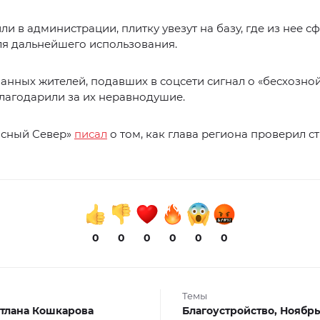
ли в администрации, плитку увезут на базу, где из нее 
ля дальнейшего использования.
анных жителей, подавших в соцсети сигнал о «бесхозной
лагодарили за их неравнодушие.
асный Север»
писал
о том, как глава региона проверил с
0
0
0
0
0
0
Темы
тлана Кошкарова
Благоустройство,
Ноябрь