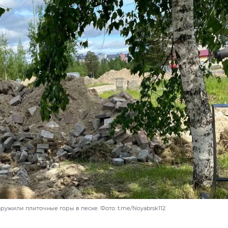
ужили плиточные горы в песке. Фото: t.me/Noyabrsk112