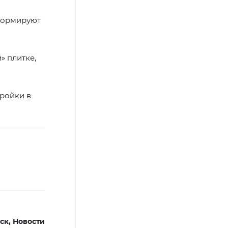
сформируют
» плитке,
тройки в
ск,
Новости