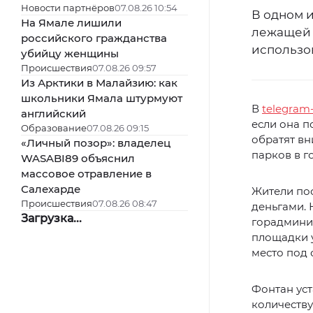
Новости партнёров
07.08.26 10:54
В одном 
На Ямале лишили
лежащей 
российского гражданства
использо
убийцу женщины
Происшествия
07.08.26 09:57
Из Арктики в Малайзию: как
школьники Ямала штурмуют
В
telegram
английский
если она п
Образование
07.08.26 09:15
обратят вн
«Личный позор»: владелец
парков в г
WASABI89 объяснил
массовое отравление в
Салехарде
Жители по
Происшествия
07.08.26 08:47
деньгами. 
Загрузка...
горадминис
площадки у
место под 
Фонтан уст
количеству