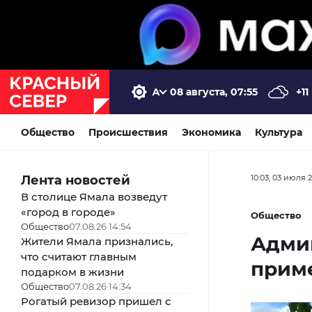
08 августа, 07:55
+11
Общество
Происшествия
Экономика
Культура
Лента новостей
10:03, 03 июля 
В столице Ямала возведут
«город в городе»
Общество
Общество
07.08.26 14:54
Адми
Жители Ямала признались,
что считают главным
приме
подарком в жизни
Общество
07.08.26 14:34
Рогатый ревизор пришел с