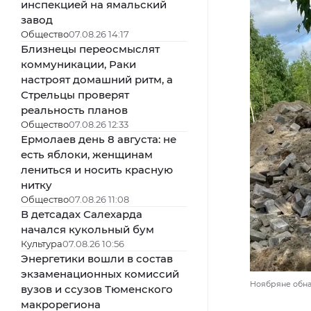
инспекцией на ямальский
завод
Общество
07.08.26 14:17
Близнецы переосмыслят
коммуникации, Раки
настроят домашний ритм, а
Стрельцы проверят
реальность планов
Общество
07.08.26 12:33
Ермолаев день 8 августа: не
есть яблоки, женщинам
лениться и носить красную
нитку
Общество
07.08.26 11:08
В детсадах Салехарда
начался кукольный бум
Культура
07.08.26 10:56
Энергетики вошли в состав
экзаменационных комиссий
Ноябряне обнар
вузов и ссузов Тюменского
макрорегиона