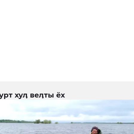
урт хуӆ веӆты ёх