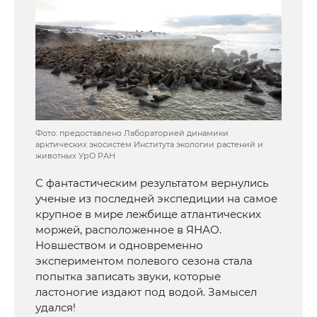
Фото: предоставлено Лабораторией динамики
арктических экосистем Института экологии растений и
животных УрО РАН
С фантастическим результатом вернулись
ученые из последней экспедиции на самое
крупное в мире лежбище атлантических
моржей, расположенное в ЯНАО.
Новшеством и одновременно
экспериментом полевого сезона стала
попытка записать звуки, которые
ластоногие издают под водой. Замысел
удался!