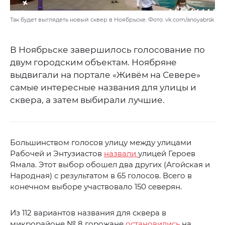
Так будет выглядеть новый сквер в Ноябрьске. Фото: vk.com/anoyabrsk
В Ноябрьске завершилось голосование по
двум городским объектам. Ноябряне
выдвигали на портале «Живём на Севере»
самые интересные названия для улицы и
сквера, а затем выбирали лучшие.
Большинством голосов улицу между улицами
Рабочей и Энтузиастов
назвали
улицей Героев
Ямала. Этот выбор обошел два других (Агойская и
Народная) с результатом в 65 голосов. Всего в
конечном выборе участвовало 150 северян.
Из 112 вариантов названия для сквера в
микрорайоне № 8 горожане
остановились
на